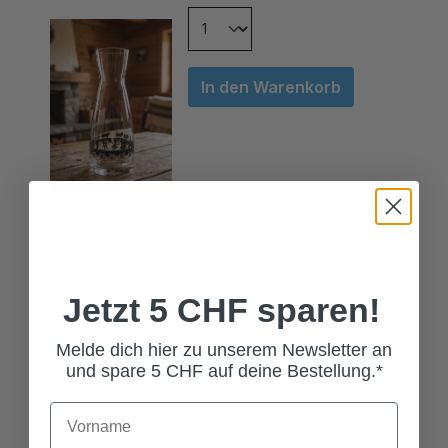
In den Warenkorb
Jetzt 5 CHF sparen!
2ER SET LEINEN TISCHSET
HIRSCH
Melde dich hier zu unserem Newsletter an
44,00 CHF*
und spare 5 CHF auf deine Bestellung.*