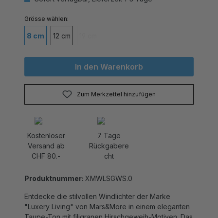
auswählen
Grösse
8 cm
12 cm
19 cm
(Diese Option ist zurzeit nicht verfügbar.)
In den Warenkorb
Zum Merkzettel hinzufügen
Kostenloser
7 Tage
Versand ab
Rückgabere
CHF 80.-
cht
Produktnummer:
XMWLSGWS.0
Entdecke die stilvollen Windlichter der Marke
"Luxery Living" von Mars&More in einem eleganten
Taupe-Ton mit filigranen Hirschgeweih-Motiven. Das
Besondere: Die Innenseite ist in einem warmen