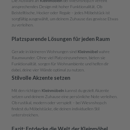
Die Auswahl an
Kleinmöbeln
bei Wiesnshop.ch vereint
ansprechendes Design mit hoher Funktionalität. Ob
Beistelltische, Hocker oder Regale – jedes Möbelstück ist
sorgfältig ausgewählt, um deinem Zuhause das gewisse Etwas
zu verleihen.
Platzsparende Lösungen für jeden Raum
Gerade in kleineren Wohnungen sind
Kleinmöbel
wahre
Raumwunder. Ohne viel Platz einzunehmen, bieten sie
Funktionalität. sorgen für Wohnambiente und helfen dir
dabei, deine vier Wände optimal zu nutzen.
Stilvolle Akzente setzen
Mit den richtigen
Kleinmöbeln
kannst du gezielt Akzente
setzen und deinem Zuhause eine persönliche Note verleihen.
Ob rustikal, modern oder verspielt – bei Wiesnshop.ch
findest du Möbelstücke, die deinen individuellen Stil
unterstreichen.
Fazit: Entdecke die Welt der Kleinmöbel