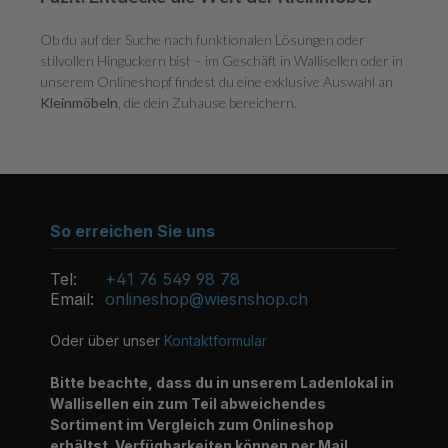
Ob du auf der Suche nach funktionalen Lösungen oder
stilvollen Hinguckern bist – im Geschäft in Wallisellen oder in
unserem Onlineshopf findest du eine exklusive Auswahl an
Kleinmöbeln
, die dein Zuhause bereichern.
So erreichen Sie uns
Tel:
+41 76 549 98 78
Email:
onlineshop@wiesnshop.ch
Oder über unser
Kontaktformular
Bitte beachte, dass du in unserem Ladenlokal in
Wallisellen ein zum Teil abweichendes
Sortiment im Vergleich zum Onlineshop
erhältst. Verfügbarkeiten können per Mail