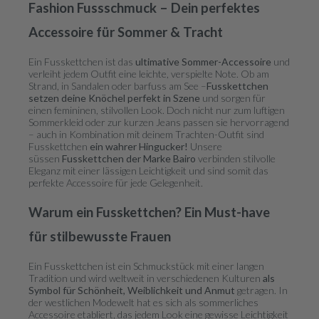
Fashion Fussschmuck – Dein perfektes
Accessoire für Sommer & Tracht
Ein Fusskettchen ist das
ultimative Sommer-Accessoire
und
verleiht jedem Outfit eine leichte, verspielte Note. Ob am
Strand, in Sandalen oder barfuss am See –
Fusskettchen
setzen deine Knöchel perfekt in Szene
und sorgen für
einen femininen, stilvollen Look. Doch nicht nur zum luftigen
Sommerkleid oder zur kurzen Jeans passen sie hervorragend
– auch in Kombination mit deinem Trachten-Outfit sind
Fusskettchen
ein wahrer Hingucker!
Unsere
süssen
Fusskettchen der Marke Bairo
verbinden stilvolle
Eleganz mit einer lässigen Leichtigkeit und sind somit das
perfekte Accessoire für jede Gelegenheit.
Warum ein Fusskettchen? Ein Must-have
für stilbewusste Frauen
Ein Fusskettchen ist ein Schmuckstück mit einer langen
Tradition und wird weltweit in verschiedenen Kulturen
als
Symbol für Schönheit, Weiblichkeit und Anmut
getragen. In
der westlichen Modewelt hat es sich als sommerliches
Accessoire etabliert, das jedem Look eine gewisse Leichtigkeit