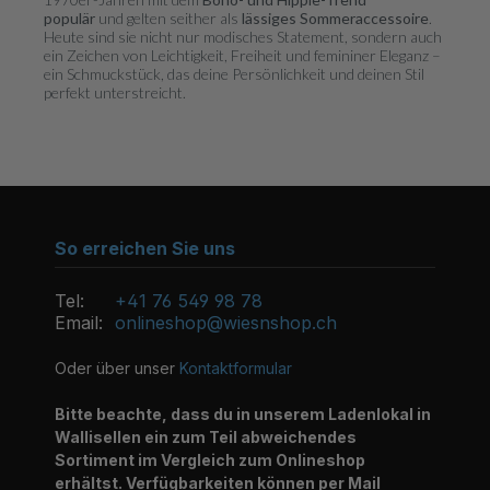
populär
und gelten seither als
lässiges Sommeraccessoire
.
Heute sind sie nicht nur modisches Statement, sondern auch
ein Zeichen von Leichtigkeit, Freiheit und femininer Eleganz –
ein Schmuckstück, das deine Persönlichkeit und deinen Stil
perfekt unterstreicht.
So erreichen Sie uns
Tel:
+41 76 549 98 78
Email:
onlineshop@wiesnshop.ch
Oder über unser
Kontaktformular
Bitte beachte, dass du in unserem Ladenlokal in
Wallisellen ein zum Teil abweichendes
Sortiment im Vergleich zum Onlineshop
erhältst. Verfügbarkeiten können per Mail