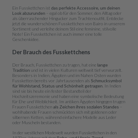
Ein Fusskettchen ist
das perfekte Accessoire, um deinen
Look abzurunden
– egal ob für den Sommer, den Alltag oder
als überraschender Hingucker zum Trachtenoutfit. Entdecke
jetzt die wunderschönen Fusskettchen von Bairo in unserem
Sortiment und verleihe deinem Stil eine feminine, stilvolle
Note! Ein Fusskettchen ist auch immer eine tolle
Geschenkidee.
Der Brauch des Fusskettchens
Der Brauch, Fusskettchen zu tragen, hat eine
lange
Tradition
und ist in vielen Kulturen weltweit tief verwurzelt.
Besonders in Indien, Ägypten und im Nahen Osten wurden
Fussketten bereits vor Jahrtausenden als
Schmucksymbol
für Wohlstand, Status und Schönheit getragen
. In Indien
sind sie bis heute ein fester Bestandteil der
Hochzeitszeremonie und haben eine symbolische Bedeutung
für Ehe und Weiblichkeit. Im antiken Ägypten hingegen trugen
Frauen Fusskettchen
als Zeichen ihres sozialen Standes
–
wohlhabende Frauen schmückten sich mit goldenen oder
silbernen Ketten, während einfachere Modelle aus Leder
oder Muscheln bestanden.
In der westlichen Modewelt wurden Fusskettchen in den
1970er-Jahren mit dem
Boho- und Hippie-Trend