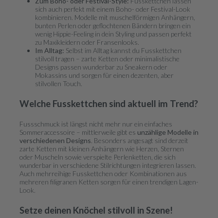
Zum Boho- oder Festival-Style:
Fusskettchen lassen
sich auch perfekt mit einem Boho- oder Festival-Look
kombinieren. Modelle mit muschelförmigen Anhängern,
bunten Perlen oder geflochtenen Bändern bringen ein
wenig Hippie-Feeling in dein Styling und passen perfekt
zu Maxikleidern oder Fransenlooks.
Im Alltag:
Selbst im Alltag kannst du Fusskettchen
stilvoll tragen – zarte Ketten oder minimalistische
Designs passen wunderbar zu Sneakern oder
Mokassins und sorgen für einen dezenten, aber
stilvollen Touch.
Welche Fusskettchen sind aktuell im Trend?
Fussschmuck ist längst nicht mehr nur ein einfaches
Sommeraccessoire – mittlerweile gibt es
unzählige Modelle in
verschiedenen Designs
. Besonders angesagt sind derzeit
zarte Ketten mit kleinen Anhängern wie Herzen, Sternen
oder Muscheln sowie verspielte Perlenketten, die sich
wunderbar in verschiedene Stilrichtungen integrieren lassen.
Auch mehrreihige Fusskettchen oder Kombinationen aus
mehreren filigranen Ketten sorgen für einen trendigen Lagen-
Look.
Setze deinen Knöchel stilvoll in Szene!