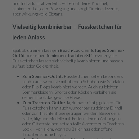
und Individualität verleiht. Es betont deine Knöchel,
schimmert bei jeder Bewegung und sorgt für eine dezente,
aber wirkungsvolle Eleganz.
Vielseitig kombinierbar – Fusskettchen für
jeden Anlass
Egal, ob du einen lässigen
Beach-Look
, ein
luftiges Sommer-
Outfit
oder einen
femininen Trachten-Stil
bevorzugst –
Fusskettchen lassen sich vielseitig kombinieren und passen
zu fast jeder Gelegenheit.
Zum Sommer-Outfit:
Fusskettchen sehen besonders
schön aus, wenn sie mit offenen Schuhen wie Sandalen
oder Flip-Flops kombiniert werden. Auch zu leichten
Sommerkleidern, Shorts oder Röcken verleihen sie
deinem Look das gewisse Etwas.
Zum Trachten-Outfit:
Ja, du hast richtig gelesen! Ein
Fusskettchen kann auch wunderbar zu deinem Dirndl
oder zur Trachtenhose getragen werden. Besonders
zarte, filigrane Modelle mit Perlen, kleinen Anhängern
oder Glitzersteinen setzen tolle Akzente zum Trachten-
Look – vor allem, wenn du Ballerinas oder offene
Trachtenschuhe trägst.