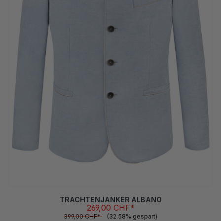
48
52
54
56
TRACHTENJANKER ALBANO
269,00 CHF*
399,00 CHF*
(32.58% gespart)