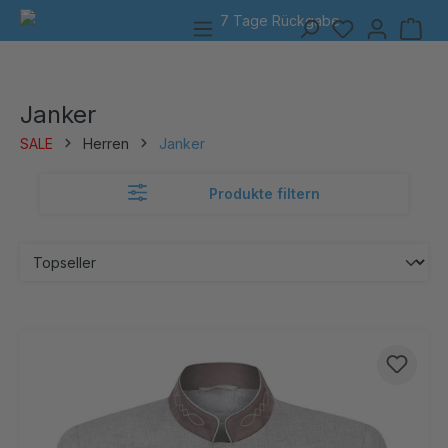
7 Tage Rückgabe
alt springen
Janker
SALE
Herren
Janker
Produkte filtern