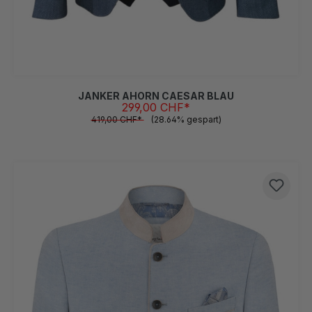
46
48
50
52
54
56
58
60
62
(Diese Option ist zurzeit nicht verfügbar.)
(Diese Option ist zurzeit nicht verfügbar.)
(Diese Option ist zurzeit 
JANKER AHORN CAESAR BLAU
299,00 CHF*
419,00 CHF*
(28.64% gespart)