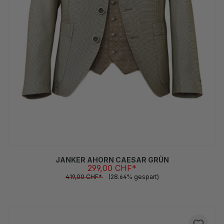
46
48
50
52
54
56
58
60
62
(Diese Option ist zurzeit nicht verfügbar.)
(Diese Option ist zurzeit nicht verfügbar.)
(Diese Option ist zurzeit nicht verfügbar.)
JANKER AHORN CAESAR GRÜN
299,00 CHF*
419,00 CHF*
(28.64% gespart)