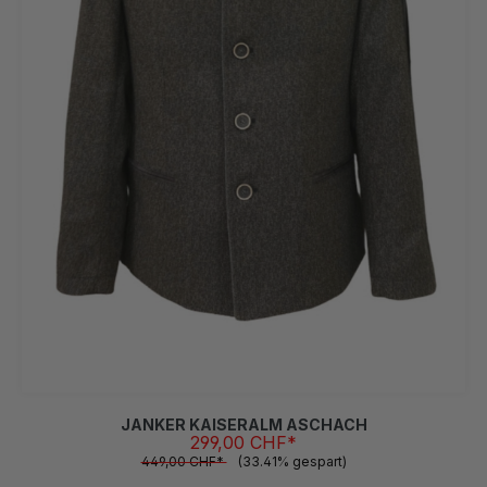
46
48
50
52
54
56
58
60
(Diese Option ist zurzeit nicht verfügbar.)
(Diese Option ist zurzeit nicht verfügbar.)
(Diese Option ist zurzeit nicht verfüg
JANKER KAISERALM ASCHACH
299,00 CHF*
449,00 CHF*
(33.41% gespart)