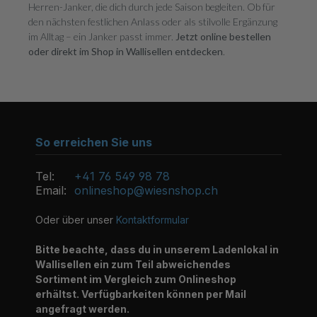
Herren-Janker, die dich durch jede Saison begleiten. Ob für
den nächsten festlichen Anlass oder als stilvolle Ergänzung
im Alltag – ein Janker passt immer.
Jetzt online bestellen
oder direkt im Shop in Wallisellen entdecken
.
So erreichen Sie uns
Tel:
+41 76 549 98 78
Email:
onlineshop@wiesnshop.ch
Oder über unser
Kontaktformular
Bitte beachte, dass du in unserem Ladenlokal in
Wallisellen ein zum Teil abweichendes
Sortiment im Vergleich zum Onlineshop
erhältst. Verfügbarkeiten können per Mail
angefragt werden.