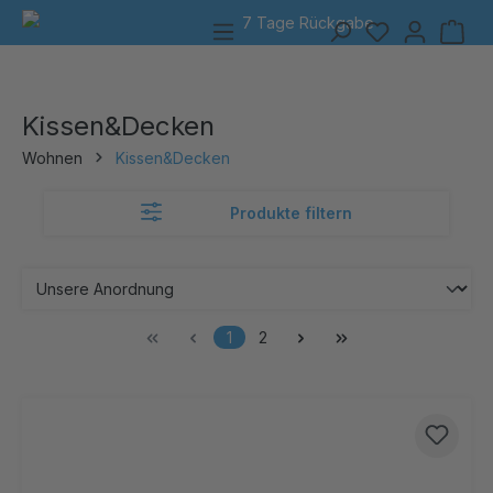
7 Tage Rückgabe
alt springen
Kissen&Decken
Wohnen
Kissen&Decken
Produkte filtern
1
2