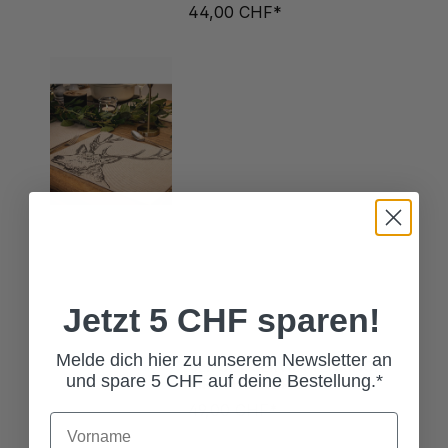
Jetzt 5 CHF sparen!
4ER SET SERVIETTENRINGE
Melde dich hier zu unserem Newsletter an
HIRSCH SELBRAE HOUSE
und spare 5 CHF auf deine Bestellung.*
49,00 CHF*