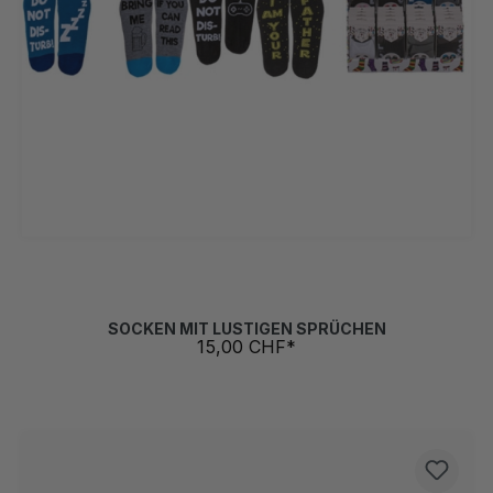
Beer me!
Bitch please
Bring me beer
Bring me coffee
Fuck off grau
Fuck off pink
Go away
I`m gaming
I am your Father
I love you
Kiss me
Zzzzz
SOCKEN MIT LUSTIGEN SPRÜCHEN
15,00 CHF*