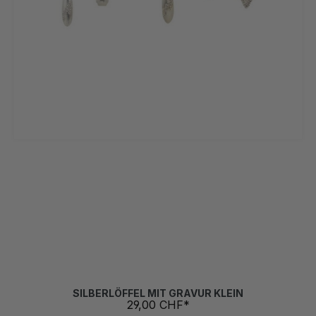
Alltagsheldin
Chefkoch
Herzensmensch
ICH HA DI GÄRN
(Diese Option ist zurzeit nicht verfügba
Meisterköchin
Schoggimuul
coffee queen
danke
(Diese Option ist zurzeit nicht 
danke für alles
get well spoon
happiness is homemade
(Diese Option ist zurzeit nicht verfügbar.)
(Diese Option ist zurzeit 
happy wife happy life
its always time for coffee
(Diese Option ist zurzeit nicht verfügbar.)
its always time for tea
la vie est dure sans confiture
(Diese Option ist zurzeit nicht 
life is better with you
love of my life
schön, dass es dich gibt
tea time
worlds best dad
(Diese Option ist zurzeit nicht verfügbar.)
(Diese Option ist zurzeit
you are wonderful
(Diese Option ist zurzeit nicht verfügbar.)
SILBERLÖFFEL MIT GRAVUR KLEIN
29,00 CHF*