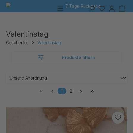
7 Tage Rückgabe
alt springen
Valentinstag
Geschenke
Valentinstag
Produkte filtern
1
2