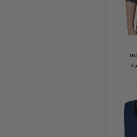
TR
89