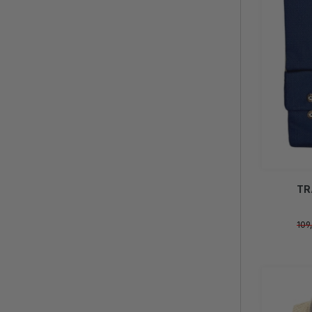
TR
109