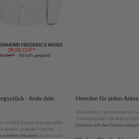
S
M
XL
XXL
(Diese Option ist zurzeit nicht verfügbar.)
(Diese Option ist zurzeit nicht verfügbar.)
ENHEMD FREDERICO WEISS
39,00 CHF*
,00 CHF*
(50.63% gespart)
ngsstück - finde dein
Hemden für jeden Anlas
Ob Volksfest, Hochzeit oder einfa
Trachtenhemden, die deinem Auftri
en: Im SALE findest du ausgewählte
Da lohnt sich das Stöbern doppel
it perfekt verbinden. Und das
der perfekte Moment
, deinen Look