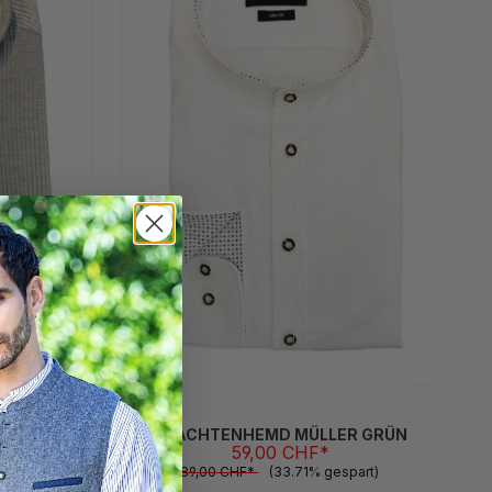
L
M
S
XL
XXL
XXXL
(Diese Option ist zurzeit nicht verfügbar.)
(Diese Option ist zurzeit nicht verfügbar.)
(Diese Option ist zurzeit nicht verfügbar.)
(Diese Option ist zurzeit nicht verfüg
PSEE OLIV
TRACHTENHEMD MÜLLER GRÜN
59,00 CHF*
part)
89,00 CHF*
(33.71% gespart)