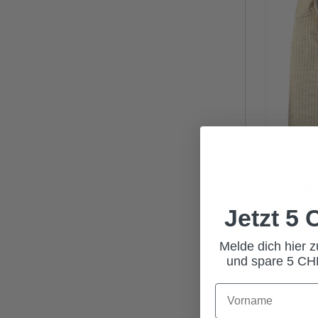
Jetzt 5
Melde dich hier 
und spare 5 CHF
JERSE
12