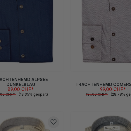
L
M
S
XL
XXL
XXXL
L
M
S
XL
XXL
X
(Diese Option ist zurzeit nicht verfügbar.)
(Diese Option ist zurzeit nicht verfügbar.)
(Diese Option ist zurzeit nicht verfügbar.)
(Diese
ACHTENHEMD ALPSEE
DUNKELBLAU
TRACHTENHEMD COMERS
89,00 CHF*
99,00 CHF*
,00 CHF*
(18.35% gespart)
139,00 CHF*
(28.78% ge