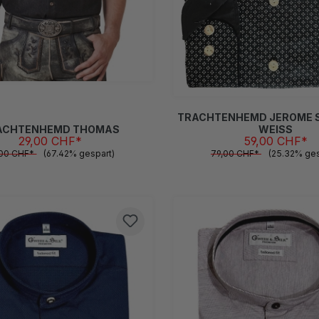
M
S
L
M
S
XL
XXL
TRACHTENHEMD JEROME 
ACHTENHEMD THOMAS
WEISS
29,00 CHF*
59,00 CHF*
,00 CHF*
(67.42% gespart)
79,00 CHF*
(25.32% ges