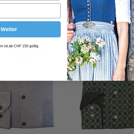
Weiter
n ist ab CHF 150 gültig.
L
XL
L
M
S
XL
XXL
(Diese Option ist zurzeit nicht verfügbar.)
(Diese Option ist zurz
(Diese Option
(Diese O
(D