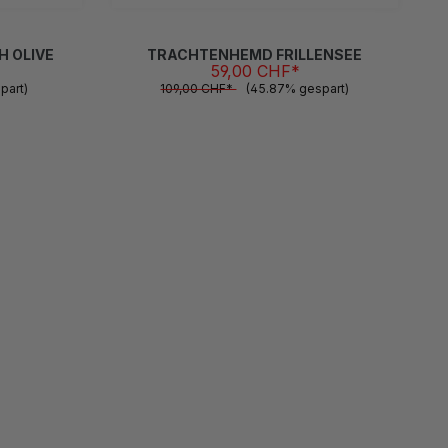
 OLIVE
TRACHTENHEMD FRILLENSEE
59,00 CHF*
part)
109,00 CHF*
(45.87% gespart)