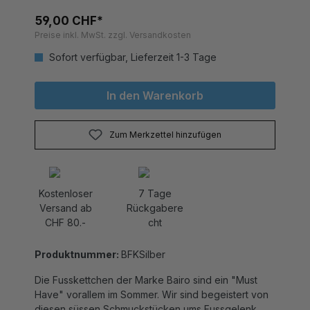
59,00 CHF*
Preise inkl. MwSt. zzgl. Versandkosten
Sofort verfügbar, Lieferzeit 1-3 Tage
In den Warenkorb
Zum Merkzettel hinzufügen
Kostenloser
7 Tage
Versand ab
Rückgabere
CHF 80.-
cht
Produktnummer:
BFKSilber
Die Fusskettchen der Marke Bairo sind ein "Must
Have" vorallem im Sommer. Wir sind begeistert von
diesen süssen Schmuckstücken ums Fussgelenk
und auch von der dazu passenden Halsketten-