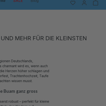
nke
SALE
Blog
UND MEHR FÜR DIE KLEINSTEN
egionen Deutschlands,
s charmant wird es, wenn auch
en die Herzen höher schlagen und
erfest, Trachtenhochzeit, Taufe
rachten wissen musst.
ne Buam ganz gross
erst robust – perfekt für kleine