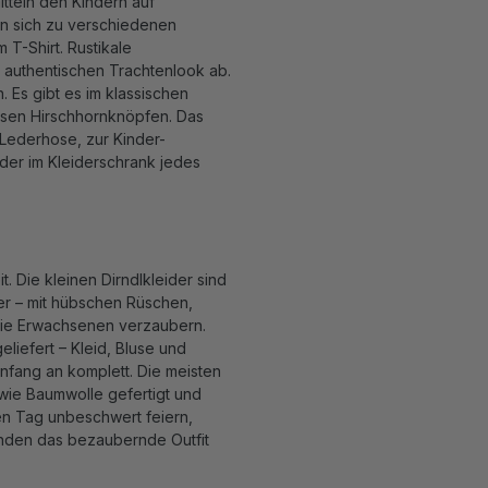
itteln den Kindern auf
en sich zu verschiedenen
 T-Shirt. Rustikale
 authentischen Trachtenlook ab.
. Es gibt es im klassischen
ssen Hirschhornknöpfen. Das
 Lederhose, zur Kinder-
nder im Kleiderschrank jedes
it. Die kleinen Dirndlkleider sind
der – mit hübschen Rüschen,
 die Erwachsenen verzaubern.
eliefert – Kleid, Bluse und
Anfang an komplett. Die meisten
 wie Baumwolle gefertigt und
en Tag unbeschwert feiern,
unden das bezaubernde Outfit