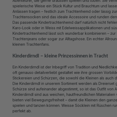
Abenteurer, die gerne draussen spielen und toben. Sie verm
spielerische Weise ein Stück Kultur und Brauchtum und lass
Anlässen tragen – festlich zum Trachtenhemd oder lässig zum
Trachtensocken sind das ideale Accessoire und runden den
Das passende Kindertrachtenhemd darf natürlich nicht fehlen
Karo-Look oder in Weiss mit Edelweissapplikationen und sü
Kindertrachtenhemd lässt sich wunderbar kombinieren – zur
Trachtenjeans oder sogar zur Alltagshose. Ein echter Allrou
kleinen Trachtenfans.
Kinderdirndl – kleine Prinzessinnen in Tracht
Ein Kinderdirndl ist der Inbegriff von Tradition und Niedlichke
oft genauso detailverliebt gestaltet wie ihre grossen Vorbil
Stickereien und Schürzen, die sowohl die Kleinen als auch
Die Kinderdirndl in unserem Sortiment werden als Dreierset g
Schürze sind aufeinander abgestimmt, so ist das Outfit von 
Kinderdirndl sind aus weichen, hautfreundlichen Materialien
bieten viel Bewegungsfreiheit – damit die Kleinen den ganz
spielen und tanzen können. Weisse Söcklein mit Rüschen r
perfekt ab.