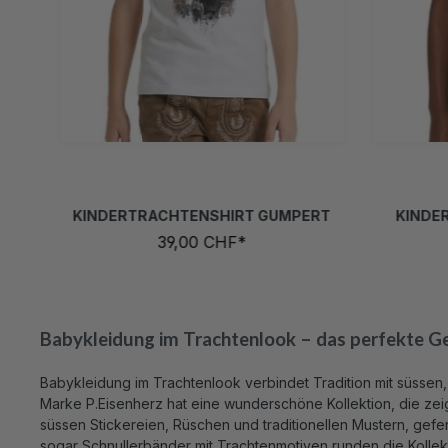
86/92
98/104
110/116
122/128
86
134/140
146/152
158/164
t verfügbar.)
 nicht verfügbar.)
(Diese Option ist zurzeit nicht verfügb
KINDERTRACHTENSHIRT GUMPERT
KINDE
39,00 CHF*
Babykleidung im Trachtenlook – das perfekte G
Babykleidung im Trachtenlook verbindet Tradition mit süssen,
Marke P.Eisenherz hat eine wunderschöne Kollektion, die zeig
süssen Stickereien, Rüschen und traditionellen Mustern, gefe
sogar Schnullerbänder mit Trachtenmotiven runden die Kollek