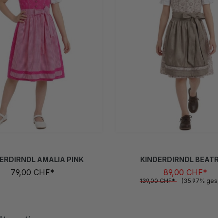
92
98
104
110
116
122
128
86
92
98
104
110
116
13
(Diese Opti
(Diese
(
34
140
146
152
158
164
146
(Diese Option
ERDIRNDL AMALIA PINK
KINDERDIRNDL BEATR
79,00 CHF*
89,00 CHF*
139,00 CHF*
(35.97% ges