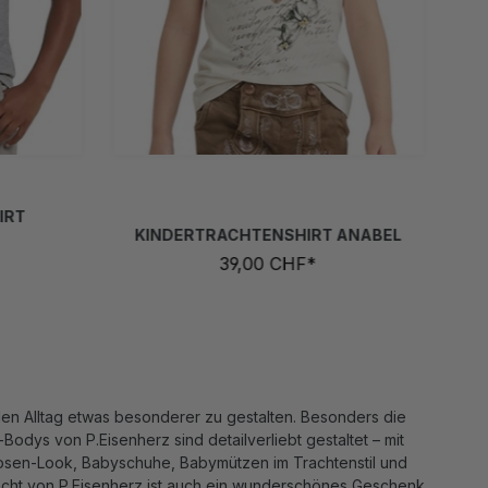
/128
86/92
98/104
110/116
122/128
4
134/140
146/152
158/164
 ist zurzeit nicht verfügbar.)
ese Option ist zurzeit nicht verfügbar.)
IRT
KINDERTRACHTENSHIRT ANABEL
39,00 CHF*
 den Alltag etwas besonderer zu gestalten. Besonders die
dys von P.Eisenherz sind detailverliebt gestaltet – mit
erhosen-Look, Babyschuhe, Babymützen im Trachtenstil und
racht von P.Eisenherz ist auch ein wunderschönes Geschenk