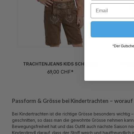
86/92
98/104
110/116
122/128
86
134/140
146/152
*Der Gutschei
TRACHTENJEANS KIDS SCHLAMM
TRAC
69,00 CHF*
Passform & Grösse bei Kindertrachten – worauf
Bei Kindertrachten ist die richtige Grösse besonders wichtig
geschnitten, so dass man die gewohnte Grösse nehmen kann. A
Bewegungsfreiheit hat und das Outfit auch nächste Saison noch
Kinderdirndl darauf, dass der Stoff weich und hautfreundlich