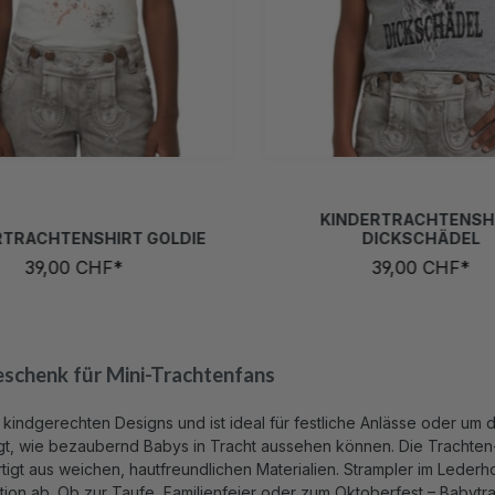
/92
98/104
110/116
122/128
86/92
98/104
110/116
122
134/140
146/152
158/164
134/140
146/152
158/16
ar.)
(Diese Option
(Di
KINDERTRACHTENSH
RTRACHTENSHIRT GOLDIE
DICKSCHÄDEL
39,00 CHF*
39,00 CHF*
eschenk für Mini-Trachtenfans
 kindgerechten Designs und ist ideal für festliche Anlässe oder um
t, wie bezaubernd Babys in Tracht aussehen können. Die Trachten-Bo
rtigt aus weichen, hautfreundlichen Materialien. Strampler im Led
tion ab. Ob zur Taufe, Familienfeier oder zum Oktoberfest – Babyt