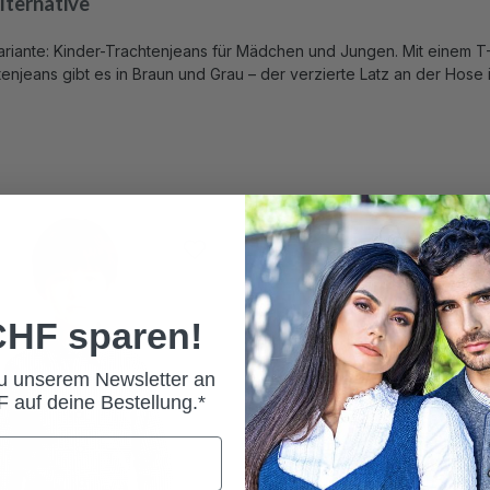
lternative
 Variante: Kinder-Trachtenjeans für Mädchen und Jungen. Mit einem T-
jeans gibt es in Braun und Grau – der verzierte Latz an der Hose is
 CHF sparen!
zu unserem Newsletter an
 auf deine Bestellung.*