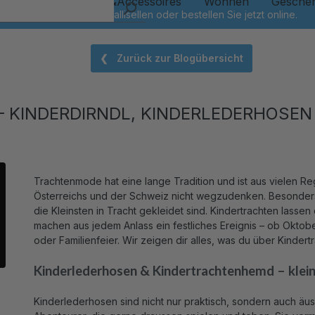
Kinder
Schmuck&Accessoires
Wohnen
Gesche
❮ Zurück zur Blogübersicht
 KINDERDIRNDL, KINDERLEDERHOSEN 
Trachtenmode hat eine lange Tradition und ist aus vielen R
Österreichs und der Schweiz nicht wegzudenken. Besonder
die Kleinsten in Tracht gekleidet sind. Kindertrachten lass
machen aus jedem Anlass ein festliches Ereignis – ob Oktob
oder Familienfeier. Wir zeigen dir alles, was du über Kindert
Kinderlederhosen & Kindertrachtenhemd – klei
Kinderlederhosen sind nicht nur praktisch, sondern auch äuss