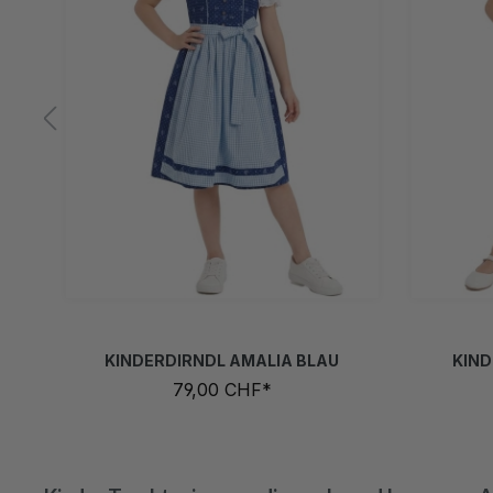
80
86
92
98
104
110
116
122
128
80
86
134
140
146
152
158
164
1
KINDERDIRNDL AMALIA BLAU
KIND
79,00 CHF*