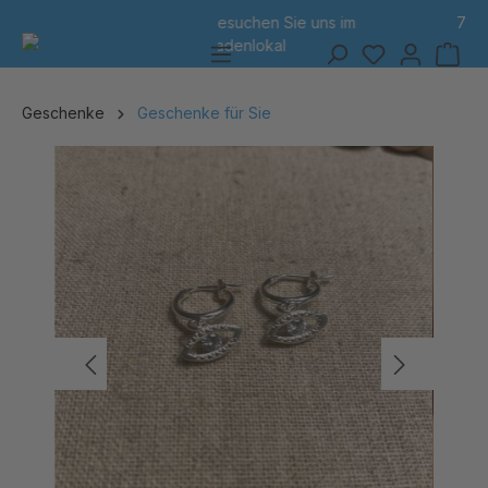
7 Tage Rückgabe
alt springen
Geschenke
Geschenke für Sie
Bildergalerie überspringen