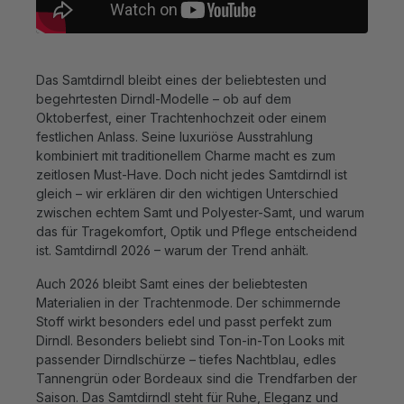
Das Samtdirndl bleibt eines der beliebtesten und
begehrtesten Dirndl-Modelle – ob auf dem
Oktoberfest, einer Trachtenhochzeit oder einem
festlichen Anlass. Seine luxuriöse Ausstrahlung
kombiniert mit traditionellem Charme macht es zum
zeitlosen Must-Have. Doch nicht jedes Samtdirndl ist
gleich – wir erklären dir den wichtigen Unterschied
zwischen echtem Samt und Polyester-Samt, und warum
das für Tragekomfort, Optik und Pflege entscheidend
ist. Samtdirndl 2026 – warum der Trend anhält.
Auch 2026 bleibt Samt eines der beliebtesten
Materialien in der Trachtenmode. Der schimmernde
Stoff wirkt besonders edel und passt perfekt zum
Dirndl. Besonders beliebt sind Ton-in-Ton Looks mit
passender Dirndlschürze – tiefes Nachtblau, edles
Tannengrün oder Bordeaux sind die Trendfarben der
Saison. Das Samtdirndl steht für Ruhe, Eleganz und
echte Wertigkeit – genau das, was den Dirndl-Trend