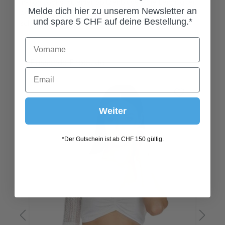
der Spitze bildet einen wunderschönen Kontrast zum
Melde dich hier zu unserem Newsletter an
schweren, schimmernden Samt.
und spare 5 CHF auf deine Bestellung.*
Produktgalerie überspringen
Passende Produkte
Weiter
*Der Gutschein ist ab CHF 150 gültig.