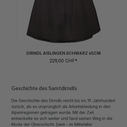
32
34
36
38
40
42
44
46
48
50
52
 zurzeit nicht verfügbar.)
ption ist zurzeit nicht verfügbar.)
ese Option ist zurzeit nicht verfügbar.)
(Diese Option ist zurzeit nicht verfügbar.)
(Diese Option ist zurzeit nicht verfügbar.)
(Diese Option ist zurzeit nicht verfügbar.)
(Diese Option ist zurzeit nicht verfügbar.)
(Diese Option ist zurzeit nicht verfügbar.)
(Diese Option ist zurzeit nicht verfügbar.)
(Diese Option ist zurzeit nicht verfügba
(Diese Option ist zurzeit nicht verf
(Diese Option ist zurzeit nicht
(Diese Option ist zurzeit 
(Diese Option ist zur
DIRNDL AISLINGEN SCHWARZ 65CM
229,00 CHF*
Geschichte des Samtdirndls
Die Geschichte des Dirndls reicht bis ins 19. Jahrhundert
zurück, als es ursprünglich als Arbeitskleidung in den
Alpenregionen getragen wurde. Mit der Zeit
entwickelte es sich weiter und fand seinen Weg in die
Mode der Oberschicht. Samt – im Mittelalter
ausschliesslich aus Seide gewoben und Adligen