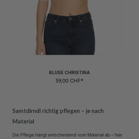
32
34
36
40
42
44
46
48
50
(Diese Option ist zurzeit nicht verfügbar.)
(Diese Option ist zurzeit nicht verfügbar.)
(Diese Option ist zurzeit nicht verfügba
(Diese Option ist zurzeit nicht verf
(Diese Option ist zurzeit nicht
BLUSE CHRISTINA
59,00 CHF*
Samtdirndl richtig pflegen – je nach
Material
Die Pflege hängt entscheidend vom Material ab – hier
ist der Unterschied zwischen Polyester-Samt und