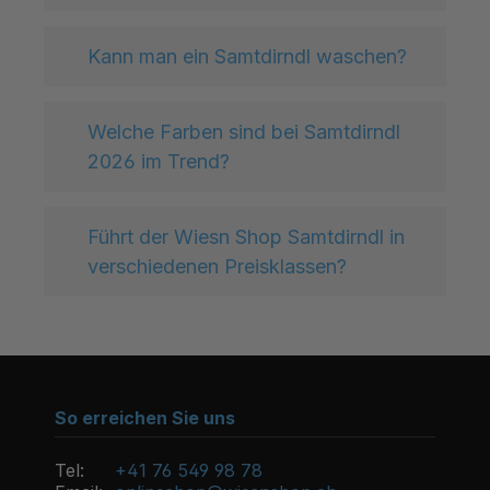
Kann man ein Samtdirndl waschen?
Welche Farben sind bei Samtdirndl
2026 im Trend?
Führt der Wiesn Shop Samtdirndl in
verschiedenen Preisklassen?
So erreichen Sie uns
Tel:
+41 76 549 98 78
Email:
onlineshop@wiesnshop.ch