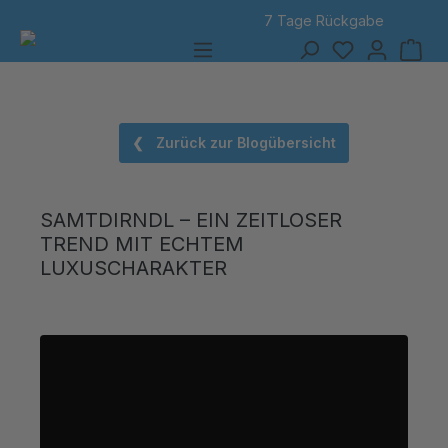
7 Tage Rückgabe
alt springen
❮ Zurück zur Blogübersicht
SAMTDIRNDL – EIN ZEITLOSER
TREND MIT ECHTEM
LUXUSCHARAKTER