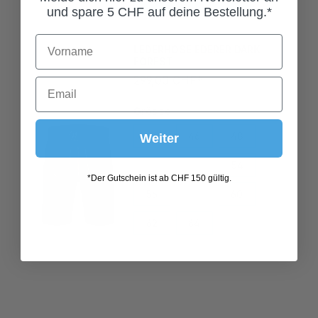
und spare 5 CHF auf deine Bestellung.*
LEDERHOSE EDERER DARK
FOREST
299,00 CHF*
Grösse
44
46
48
Weiter
50
52
54
56
58
60
*Der Gutschein ist ab CHF 150 gültig.
62
64
HAFERLSCHUH TAILOR RAUCH