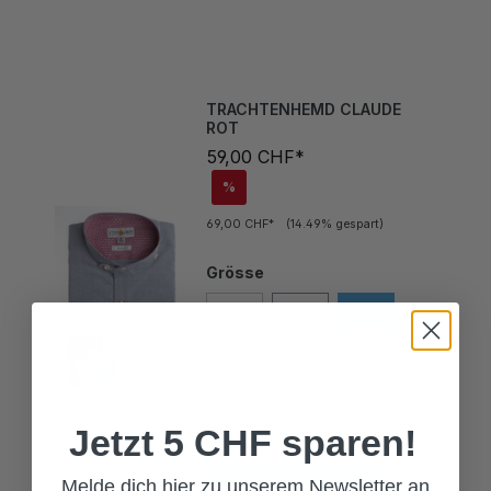
TRACHTENHEMD CLAUDE
ROT
59,00 CHF*
%
69,00 CHF*
(14.49% gespart)
Grösse
L
M
S
XL
XXL
Jetzt 5 CHF sparen!
In den Warenkorb
Melde dich hier zu unserem Newsletter an