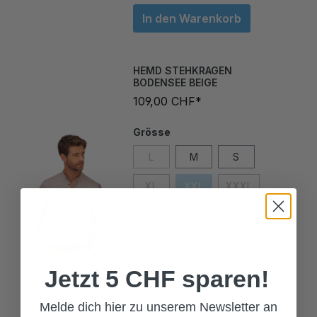
In den Warenkorb
HEMD STEHKRAGEN
BODENSEE BEIGE
109,00 CHF*
Grösse
L
M
S
XL
XXL
XXXL
Jetzt 5 CHF sparen!
Melde dich hier zu unserem Newsletter an