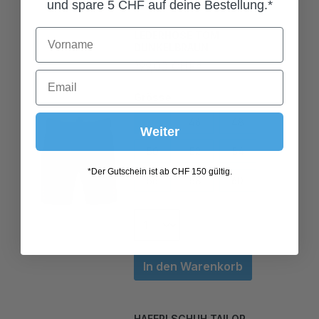
und spare 5 CHF auf deine Bestellung.*
LEDERHOSE TOM
DUNKELBRAUN
199,00 CHF*
Grösse
44
46
48
Weiter
50
52
54
56
58
60
*Der Gutschein ist ab CHF 150 gültig.
In den Warenkorb
HAFERLSCHUH TAILOR
DUNKELBRAUN VINTAGE