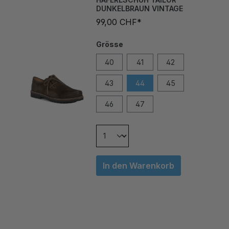
99,00 CHF*
Grösse
40
41
42
43
44
45
46
47
In den Warenkorb
ÄHNLICHE ARTIKEL