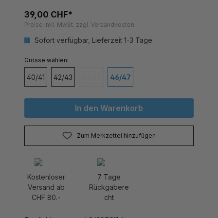
39,00 CHF*
Preise inkl. MwSt. zzgl. Versandkosten
Sofort verfügbar, Lieferzeit 1-3 Tage
auswählen
Grösse
40/41
42/43
44/45
46/47
(Diese Option ist zurzeit nicht verfügbar.)
In den Warenkorb
Zum Merkzettel hinzufügen
Kostenloser
7 Tage
Versand ab
Rückgabere
CHF 80.-
cht
Produktnummer:
L5698T211.4