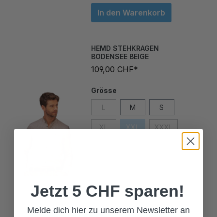
In den Warenkorb
HEMD STEHKRAGEN
BODENSEE BEIGE
109,00 CHF*
Grösse
L
M
S
XL
XXL
XXXL
Jetzt 5 CHF sparen!
Melde dich hier zu unserem Newsletter an