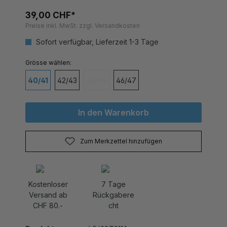
39,00 CHF*
Preise inkl. MwSt. zzgl. Versandkosten
Sofort verfügbar, Lieferzeit 1-3 Tage
auswählen
Grösse
40/41
42/43
44/45
46/47
(Diese Option ist zurzeit nicht verfügbar.)
In den Warenkorb
Zum Merkzettel hinzufügen
Kostenloser
7 Tage
Versand ab
Rückgabere
CHF 80.-
cht
Produktnummer:
L5698T211.1