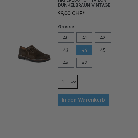
99,00 CHF*
Grösse
40
41
42
43
44
45
46
47
In den Warenkorb
ÄHNLICHE ARTIKEL