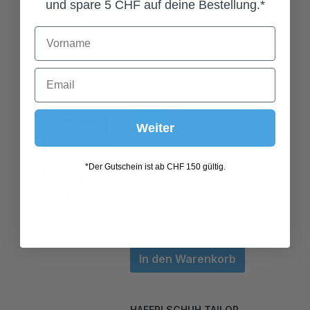
und spare 5 CHF auf deine Bestellung.*
LEDERHOSE TOM
DUNKELBRAUN
199,00 CHF*
Grösse
44
46
48
Weiter
50
52
54
56
58
60
*Der Gutschein ist ab CHF 150 gültig.
In den Warenkorb
HAFERLSCHUH TAILOR
DUNKELBRAUN VINTAGE