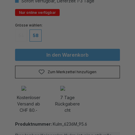
Nur online verfügbar
auswählen
Grösse
54
58
(Diese Option ist zurzeit nicht verfügbar.)
In den Warenkorb
Zum Merkzettel hinzufügen
Kostenloser
7 Tage
Versand ab
Rückgabere
CHF 80.-
cht
Produktnummer:
Kulm_6236M_95.6
Der Janker Kaiseralm Kulm ist eine stilvolle 