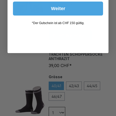
Weiter
*Der Gutschein ist ab CHF 150 gültig.
In den Warenkorb
TRACHTEN SCHOPPERSOCKE
ANTHRAZIT
39,00 CHF*
Grösse
40/41
42/43
44/45
46/47