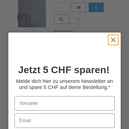
L
M
S
XL
XXL
In den Warenkorb
Jetzt 5 CHF sparen!
LEDERHOSE BACHSEE ANTIK
GRAU
Melde dich hier zu unserem Newsletter an
279,00 CHF*
und spare 5 CHF auf deine Bestellung.*
Grösse
44
46
48
50
52
54
56
58
60