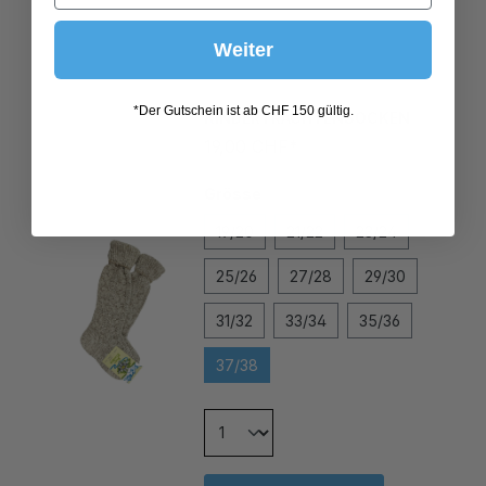
Weiter
KINDERTRACHTENSOCKEN
*Der Gutschein ist ab CHF 150 gültig.
19,00 CHF*
Grösse
19/20
21/22
23/24
25/26
27/28
29/30
31/32
33/34
35/36
37/38
In den Warenkorb