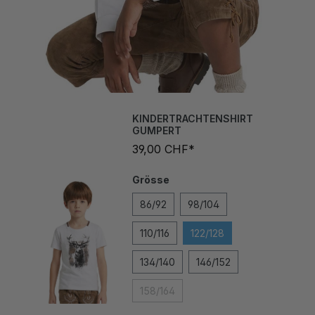
KINDERTRACHTENSHIRT
GUMPERT
39,00 CHF*
Grösse
86/92
98/104
110/116
122/128
134/140
146/152
158/164