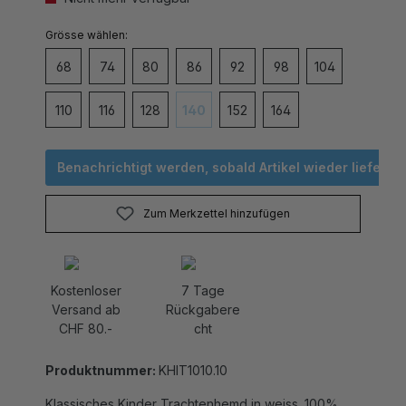
auswählen
Grösse
68
74
80
86
92
98
104
110
116
128
140
152
164
(Diese Option ist zurzeit nicht verfügbar
Benachrichtigt werden, sobald Artikel wieder lieferbar 
Zum Merkzettel hinzufügen
Kostenloser
7 Tage
Versand ab
Rückgabere
CHF 80.-
cht
Produktnummer:
KHIT1010.10
Klassisches Kinder Trachtenhemd in weiss. 100%
Baumwolle sorgen für ein angenehm weiches