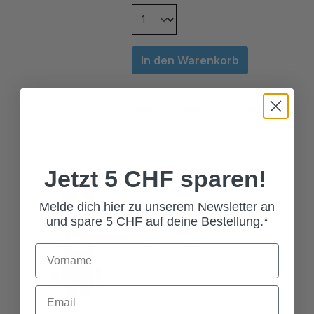
In den Warenkorb
KINDERLEDERHOSE SCHIEFER
69,00 CHF*
Grösse
68
74
80
Jetzt 5 CHF sparen!
86
92
98
Melde dich hier zu unserem Newsletter an
und spare 5 CHF auf deine Bestellung.*
104
110
116
122
128
134
140
152
164
176