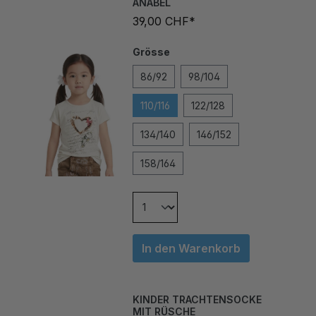
39,00 CHF*
Grösse
86/92
98/104
110/116
122/128
134/140
146/152
158/164
In den Warenkorb
KINDER TRACHTENSOCKE
MIT RÜSCHE
19,00 CHF*