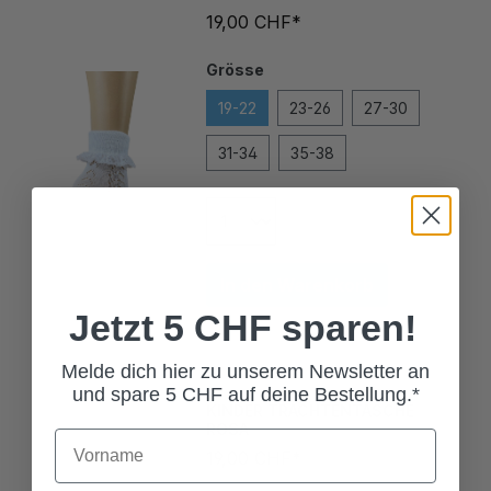
Grösse
19-22
23-26
27-30
31-34
35-38
In den Warenkorb
Jetzt 5 CHF sparen!
Melde dich hier zu unserem Newsletter an
KINDER TRACHTENTASCHE
und spare 5 CHF auf deine Bestellung.*
ROSA
19,00 CHF*