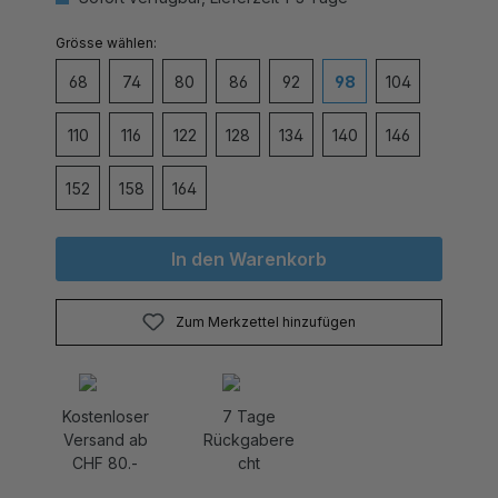
auswählen
Grösse
68
74
80
86
92
98
104
110
116
122
128
134
140
146
152
158
164
In den Warenkorb
Zum Merkzettel hinzufügen
Kostenloser
7 Tage
Versand ab
Rückgabere
CHF 80.-
cht
Produktnummer:
52417_hellgruen_Daisy.5