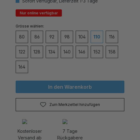
Nur online verfügbar
auswählen
Grösse
80
86
92
98
104
110
116
122
128
134
140
146
152
158
164
In den Warenkorb
Zum Merkzettel hinzufügen
Kostenloser
7 Tage
Versand ab
Rückgabere
CHF 80.-
cht