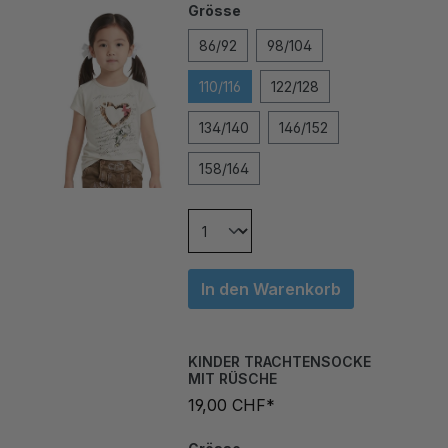
86/92
98/104
110/116
122/128
134/140
146/152
158/164
In den Warenkorb
KINDER TRACHTENSOCKE
MIT RÜSCHE
19,00 CHF*
Grösse