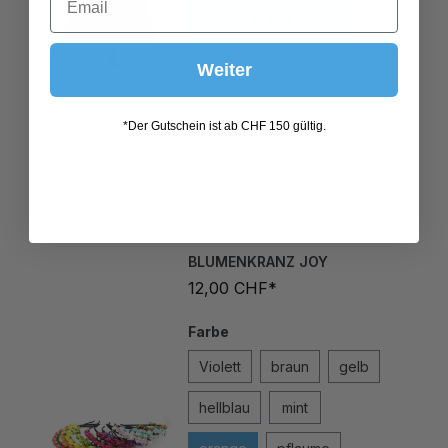
Weiter
*Der Gutschein ist ab CHF 150 gültig.
BLUMENKRANZ JOY
12,00 CHF*
Farbe
Violett
braun
gelb
hellblau
mint
orange
pflaume