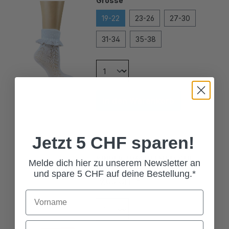
19-22
23-26
27-30
31-34
35-38
In den Warenkorb
Jetzt 5 CHF sparen!
KINDER TRACHTENTASCHE
ROT
Melde dich hier zu unserem Newsletter an
19,00 CHF*
und spare 5 CHF auf deine Bestellung.*
In den Warenkorb