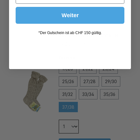
176
Weiter
KINDERTRACHTENSOCKEN
*Der Gutschein ist ab CHF 150 gültig.
19,00 CHF*
Grösse
19/20
21/22
23/24
25/26
27/28
29/30
31/32
33/34
35/36
37/38
In den Warenkorb