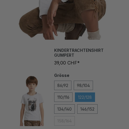
KINDERTRACHTENSHIRT
GUMPERT
39,00 CHF*
Grösse
86/92
98/104
110/116
122/128
134/140
146/152
158/164