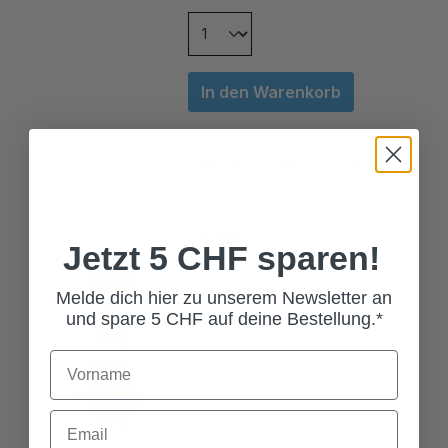
In den Warenkorb
KINDERLEDERHOSE SCHIEFER
69,00 CHF*
Grösse
Jetzt 5 CHF sparen!
68
74
80
86
92
98
Melde dich hier zu unserem Newsletter an
und spare 5 CHF auf deine Bestellung.*
104
110
116
122
128
134
140
152
164