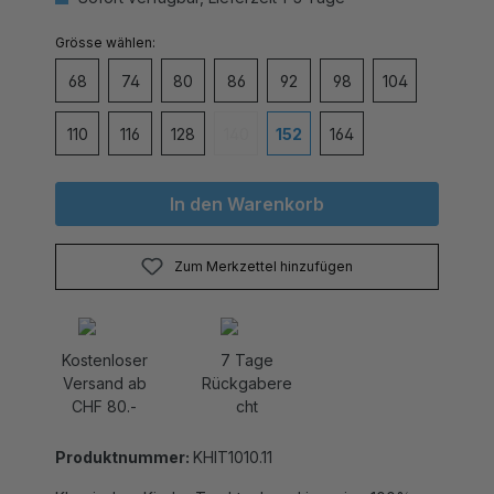
auswählen
Grösse
68
74
80
86
92
98
104
110
116
128
140
152
164
(Diese Option ist zurzeit nicht verfügbar
In den Warenkorb
Zum Merkzettel hinzufügen
Kostenloser
7 Tage
Versand ab
Rückgabere
CHF 80.-
cht
Produktnummer:
KHIT1010.11
Klassisches Kinder Trachtenhemd in weiss. 100%