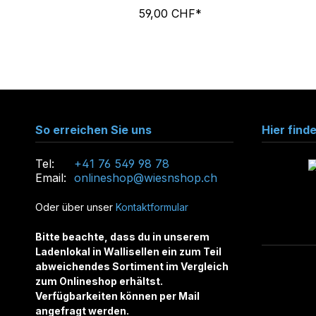
59,00 CHF*
So erreichen Sie uns
Hier find
Tel:
+41 76 549 98 78
Email:
onlineshop@wiesnshop.ch
Oder über unser
Kontaktformular
Bitte beachte, dass du in unserem
Ladenlokal in Wallisellen ein zum Teil
abweichendes Sortiment im Vergleich
zum Onlineshop erhältst.
Verfügbarkeiten können per Mail
angefragt werden.