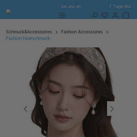
7 Tage Rückgabe
alt springen
Schmuck&Accessoires
Fashion Accessoires
Fashion Haarschmuck
Bildergalerie überspringen