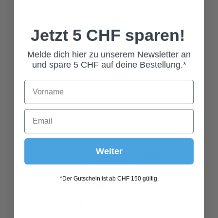
In den Warenkorb
Jetzt 5 CHF sparen!
Melde dich hier zu unserem Newsletter an
und spare 5 CHF auf deine Bestellung.*
RING MALUS SILBER
Weiter
29,00 CHF*
%
*Der Gutschein ist ab CHF 150 gültig.
59,00 CHF*
(50.85% gespart)