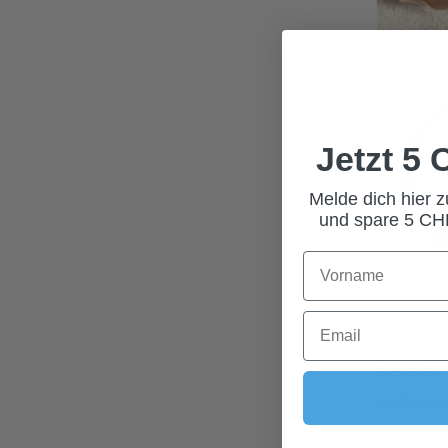
Jetzt 5
Melde dich hier 
und spare 5 CHF
FUSSKETT
59,00 C