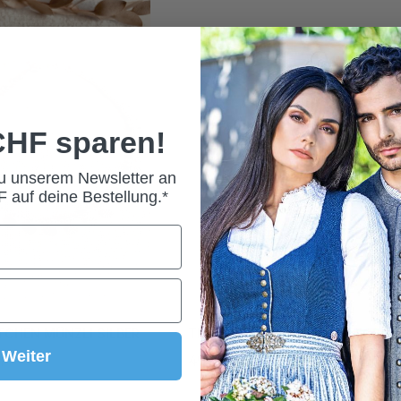
 CHF sparen!
zu unserem Newsletter an
 auf deine Bestellung.*
CHEN MÜNZLI SILBER
TRACHTENTASCHE FLORA ECRU
Weiter
HF*
49,00 CHF*