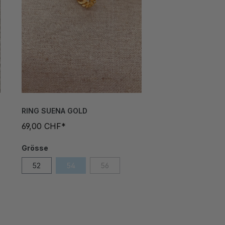
RING SUENA GOLD
69,00 CHF*
Grösse
52
54
56