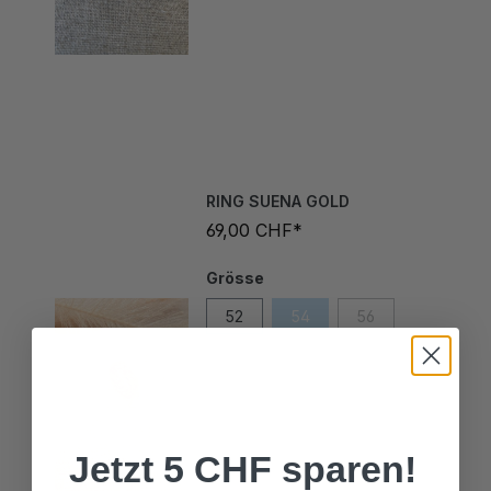
RING SUENA GOLD
69,00 CHF*
Grösse
52
54
56
Jetzt 5 CHF sparen!