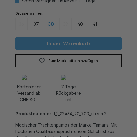
auswählen
Grösse
36
37
38
39
40
41
(Diese Option ist zurzeit nicht verfügbar.)
(Diese Option ist zurzeit nicht verfügbar
In den Warenkorb
Zum Merkzettel hinzufügen
Kostenloser
7 Tage
Versand ab
Rückgabere
CHF 80.-
cht
Produktnummer:
1_1_22434_20_700_green.2
Modischer Trachtenpumps der Marke Tamaris. Mit
höchstem Qualitätsanspruch: dieser Schuh ist aus
dem Naturprodukt Leder. Für optimalen