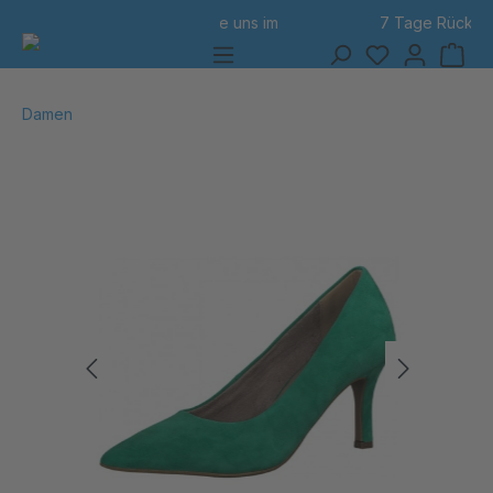
7 Tage Rückgabe
alt springen
Damen
Bildergalerie überspringen