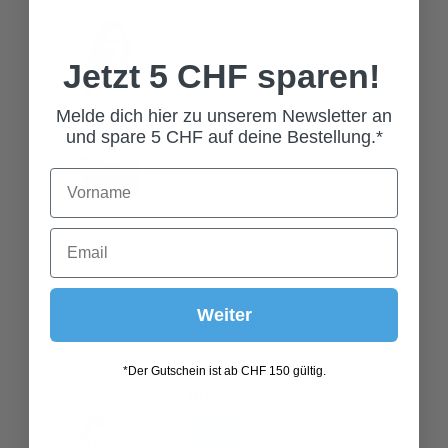
34
36
38
40
42
44
Jetzt 5 CHF sparen!
46
48
Melde dich hier zu unserem Newsletter an
und spare 5 CHF auf deine Bestellung.*
SHIRT MAY
Weiter
79,00 CHF*
*Der Gutschein ist ab CHF 150 gültig.
Grösse
34
36
38