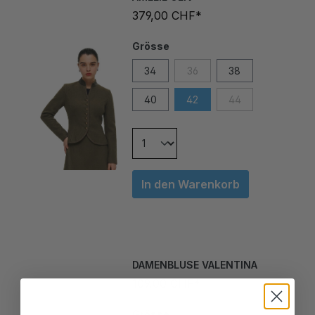
379,00 CHF*
Grösse
34
36
38
40
42
44
In den Warenkorb
DAMENBLUSE VALENTINA
109,00 CHF*
Grösse