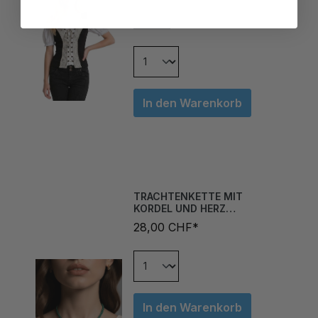
40
In den Warenkorb
TRACHTENKETTE MIT
KORDEL UND HERZ
FLASCHENGRÜN
28,00 CHF*
In den Warenkorb