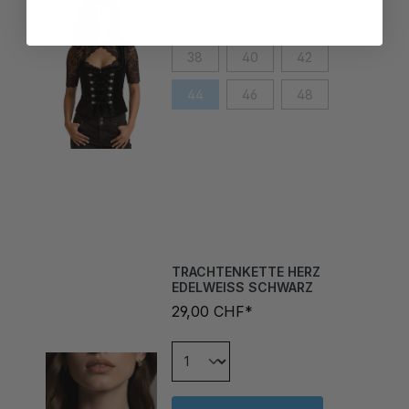
32
34
36
38
40
42
44
46
48
TRACHTENKETTE HERZ
EDELWEISS SCHWARZ
29,00 CHF*
In den Warenkorb