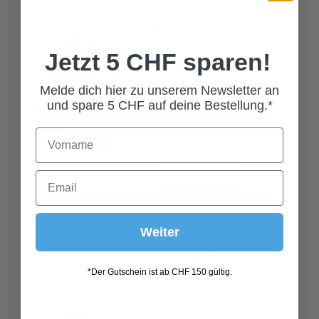
Grösse
34
36
38
Jetzt 5 CHF sparen!
40
42
Melde dich hier zu unserem Newsletter an
und spare 5 CHF auf deine Bestellung.*
In den Warenkorb
Weiter
TRACHTENMIEDER
MOONNIGHT
139,00 CHF*
*Der Gutschein ist ab CHF 150 gültig.
Grösse