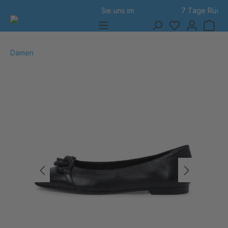
7 Tage Rückgabe
alt springen
Damen
Bildergalerie überspringen