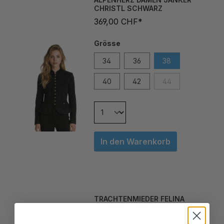
369,00 CHF*
Grösse
34
36
38
40
42
44
In den Warenkorb
TRACHTENMIEDER FELINA
SCHWARZ LANGARM
139,00 CHF*