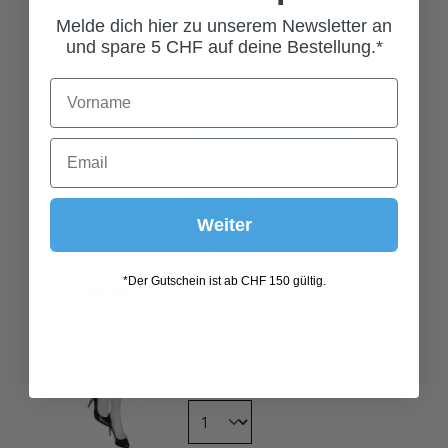
Melde dich hier zu unserem Newsletter an
und spare 5 CHF auf deine Bestellung.*
In den Warenkorb
FASHION STRUMPFHOSE
JASERA WEISS
24,00 CHF*
Weiter
Grösse
*Der Gutschein ist ab CHF 150 gültig.
L
M
S
XL