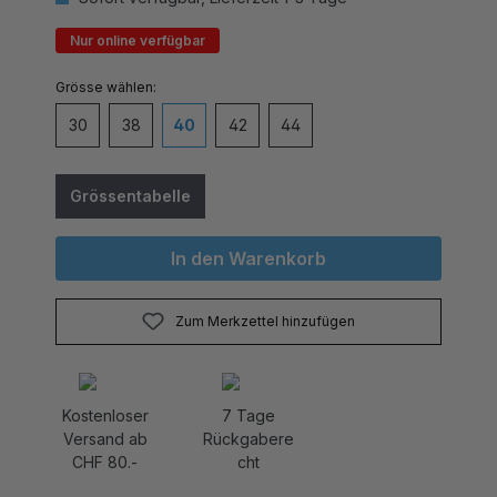
Nur online verfügbar
auswählen
Grösse
30
38
40
42
44
Grössentabelle
In den Warenkorb
Zum Merkzettel hinzufügen
Kostenloser
7 Tage
Versand ab
Rückgabere
CHF 80.-
cht
Produktnummer:
699158_20057_013_Dana58_871.5