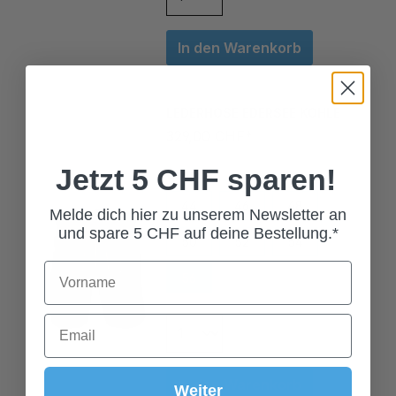
In den Warenkorb
LEDERHOSE EDERSEE KOHLE
329,00 CHF*
Grösse
Jetzt 5 CHF sparen!
44
46
48
Melde dich hier zu unserem Newsletter an
50
52
54
und spare 5 CHF auf deine Bestellung.*
56
58
60
In den Warenkorb
Weiter