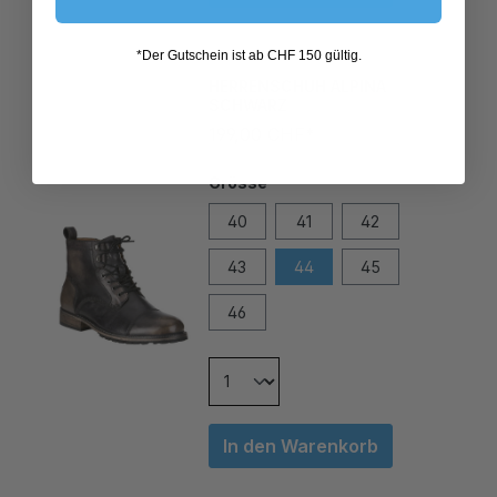
*Der Gutschein ist ab CHF 150 gültig.
HERRENSCHUH ALPINA
SCHWARZ
199,00 CHF*
Grösse
40
41
42
43
44
45
46
In den Warenkorb