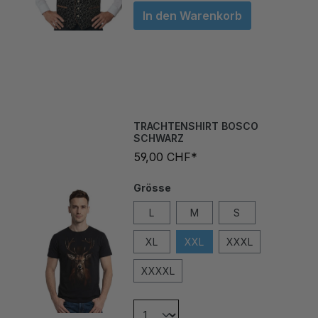
In den Warenkorb
TRACHTENSHIRT BOSCO
SCHWARZ
59,00 CHF*
Grösse
L
M
S
XL
XXL
XXXL
XXXXL