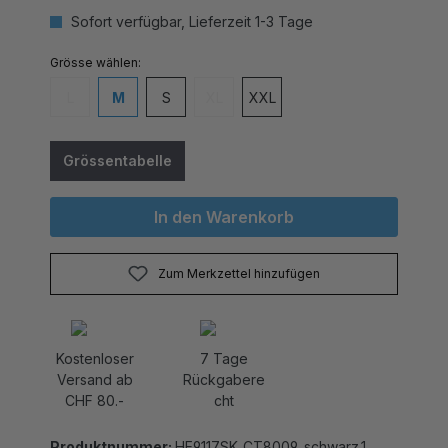
Sofort verfügbar, Lieferzeit 1-3 Tage
auswählen
Grösse
L
M
S
XL
XXL
(Diese Option ist zurzeit nicht verfügbar.)
(Diese Option ist zurzeit nicht verfügbar
Grössentabelle
In den Warenkorb
Zum Merkzettel hinzufügen
Kostenloser
7 Tage
Versand ab
Rückgabere
CHF 80.-
cht
Produktnummer:
HE9117SK_CT8009_schwarz.1