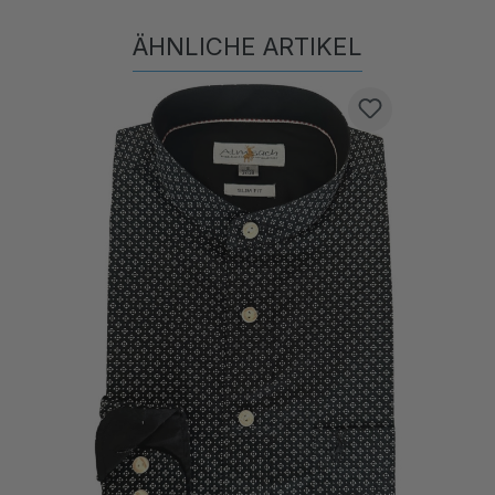
ÄHNLICHE ARTIKEL
Produktgalerie überspringen
N