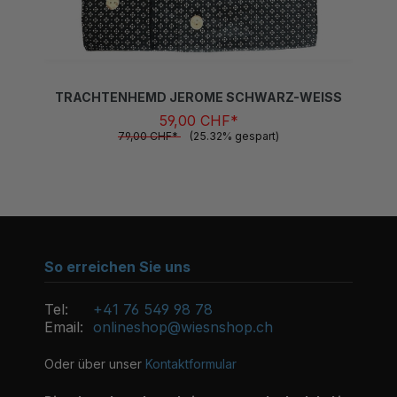
TRACHTENHEMD JEROME SCHWARZ-WEISS
59,00 CHF*
79,00 CHF*
(25.32% gespart)
So erreichen Sie uns
Tel:
+41 76 549 98 78
Email:
onlineshop@wiesnshop.ch
Oder über unser
Kontaktformular