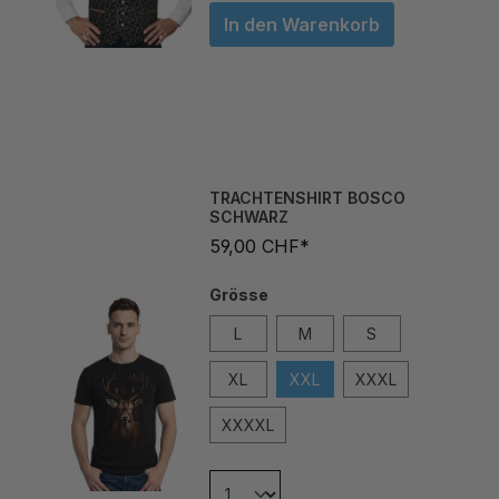
In den Warenkorb
TRACHTENSHIRT BOSCO
SCHWARZ
59,00 CHF*
Grösse
L
M
S
XL
XXL
XXXL
XXXXL