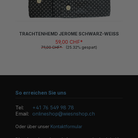
TRACHTENHEMD JEROME SCHWARZ-WEISS
59,00 CHF*
79,00 CHF*
(25.32% gespart)
So erreichen Sie uns
Tel:
+41 76 549 98 78
Email:
onlineshop@wiesnshop.ch
Oder über unser
Kontaktformular