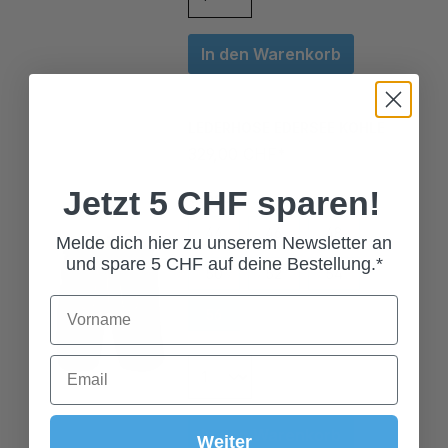
In den Warenkorb
LEDERHOSE EDERSEE KOHLE
329,00 CHF*
Grösse
Jetzt 5 CHF sparen!
44
46
48
Melde dich hier zu unserem Newsletter an
50
52
54
und spare 5 CHF auf deine Bestellung.*
56
58
60
In den Warenkorb
Weiter