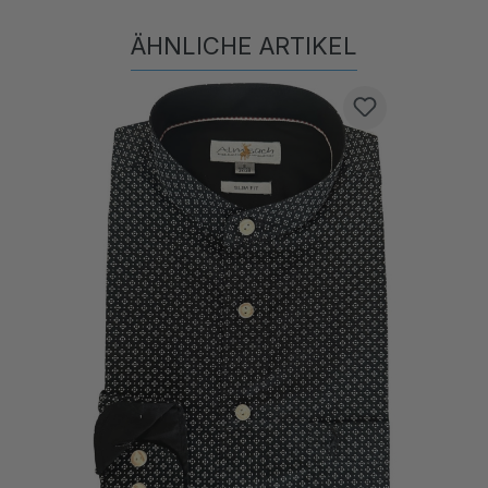
ÄHNLICHE ARTIKEL
Produktgalerie überspringen
N