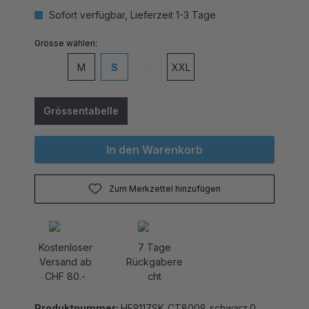
Sofort verfügbar, Lieferzeit 1-3 Tage
auswählen
Grösse
L
M
S
XL
XXL
(Diese Option ist zurzeit nicht verfügbar.)
(Diese Option ist zurzeit nicht verfügbar
Grössentabelle
In den Warenkorb
Zum Merkzettel hinzufügen
Kostenloser
7 Tage
Versand ab
Rückgabere
CHF 80.-
cht
Produktnummer:
HE9117SK_CT8009_schwarz.0