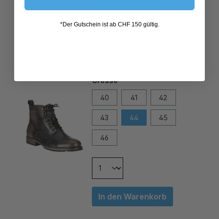
*Der Gutschein ist ab CHF 150 gültig.
HERRENSCHUH ALPINA
SCHWARZ
199,00 CHF*
Grösse
40
41
42
43
44
45
46
In den Warenkorb