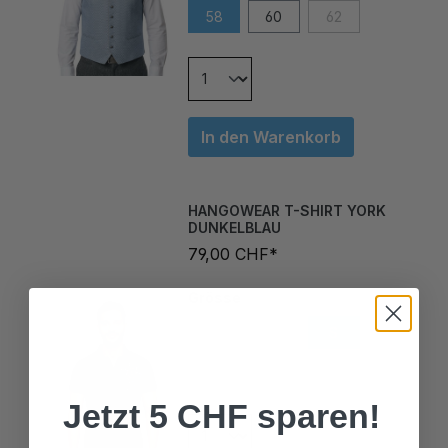
58
60
62
In den Warenkorb
HANGOWEAR T-SHIRT YORK
DUNKELBLAU
79,00 CHF*
Grösse
L
M
S
XL
XXL
XXXL
Jetzt 5 CHF sparen!