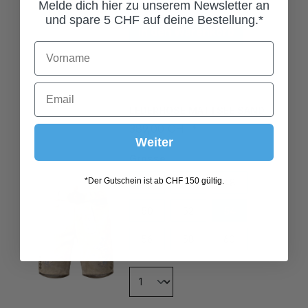
Melde dich hier zu unserem Newsletter an
und spare 5 CHF auf deine Bestellung.*
In den Warenkorb
LEDERHOSE MATTSEE SAND
389,00 CHF*
Weiter
Grösse
*Der Gutschein ist ab CHF 150 gültig.
44
46
48
50
52
54
56
58
60