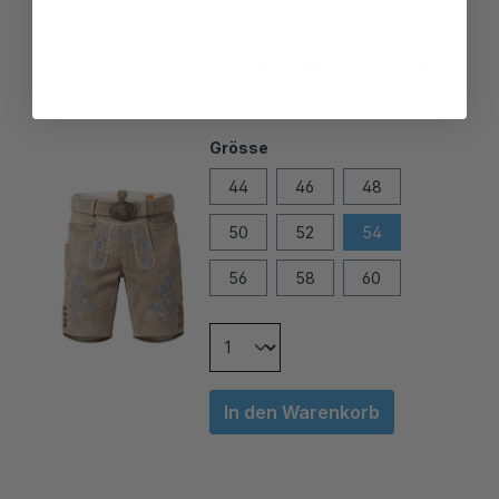
LEDERHOSE MATTSEE SAND
389,00 CHF*
Grösse
44
46
48
50
52
54
56
58
60
In den Warenkorb
TRACHTENSNEAKER MEI