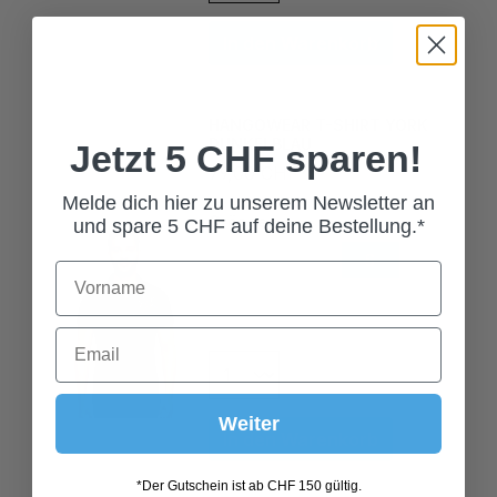
In den Warenkorb
HANGOWEAR T-SHIRT YORK
DUNKELBLAU
Jetzt 5 CHF sparen!
79,00 CHF*
Grösse
Melde dich hier zu unserem Newsletter an
und spare 5 CHF auf deine Bestellung.*
L
M
S
XL
XXL
XXXL
In den Warenkorb
Weiter
*Der Gutschein ist ab CHF 150 gültig.