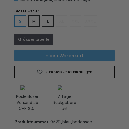
auswählen
Grösse
S
M
L
XL
XXL
XXXL
(Diese Option ist zurzeit nicht verfügbar
(Diese Option ist zurzeit nicht v
(Diese Option ist zurzei
Grössentabelle
In den Warenkorb
Zum Merkzettel hinzufügen
Kostenloser
7 Tage
Versand ab
Rückgabere
CHF 80.-
cht
Produktnummer:
05211_blau_bodensee
Tauchen Sie ein in die zeitlose Eleganz des 