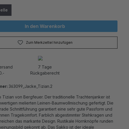
elle
In den Warenkorb
Zum Merkzettel hinzufügen
Versand
7 Tage
0.-
Rückgaberecht
mer:
363099_Jacke_Tizian.2
Tizian von Bergfeuer. Der traditionelle Trachtenjanker ist
hwertigen melierten Leinen-Baumwollmischung gefertigt. Die
rade Schnittführung garantiert eine sehr gute Passform und
men Tragekomfort. Farblich abgestimmter Stehkragen und
treichen das markante Design. Rustikale Hornknöpfe runden
einungsbild gekonnt ab. Das Sakko ist der ideale