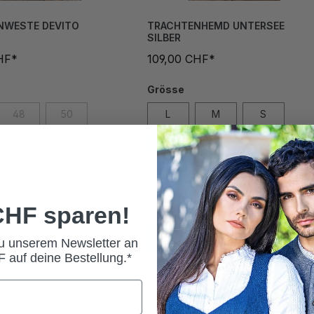
NWESTE DEVITO
TRACHTENHEMD UNTERSEE
SILBER
HF*
109,00 CHF*
Grösse
48
50
L
M
S
54
56
XL
XXL
 CHF sparen!
In den Warenkorb
zu unserem Newsletter an
 auf deine Bestellung.*