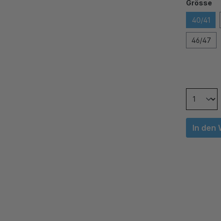
Grösse
40/41
46/47
In den