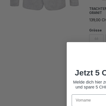
TRACHTE
GRANIT
139,00 C
Grösse
46
52
58
Jetzt 5
Melde dich hier 
und spare 5 CHF