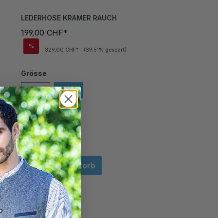
LEDERHOSE KRAMER RAUCH
199,00 CHF*
%
329,00 CHF*
(39.51% gespart)
Grösse
56
58
In den Warenkorb