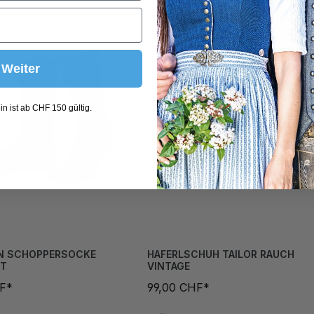
Weiter
n ist ab CHF 150 gültig.
N SCHOPPERSOCKE
HAFERLSCHUH TAILOR RAUCH
IT
VINTAGE
HF*
99,00 CHF*