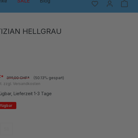
nke
SALE
Blog
TIZIAN HELLGRAU
F*
399,00 CHF*
(50.13% gespart)
t. zzgl. Versandkosten
ügbar, Lieferzeit 1-3 Tage
rfügbar
en
58
(Diese Option ist zurzeit nicht verfügbar.)