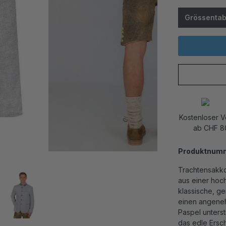
Grössentab
Kostenloser 
ab CHF 8
Produktnum
Trachtensakko 
aus einer hoc
klassische, ge
einen angeneh
Paspel unters
das edle Ersch