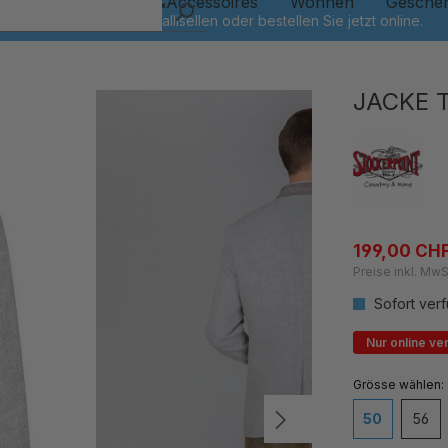
Kinder
Schmuck&Accessoires
Wohnen
Gesche
JACKE 
199,00 CH
Preise inkl. MwS
Sofort verf
Nur online ve
auswähl
Grösse
50
56