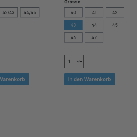
Grösse
42/43
44/45
40
41
42
43
44
45
46
47
 Warenkorb
In den Warenkorb