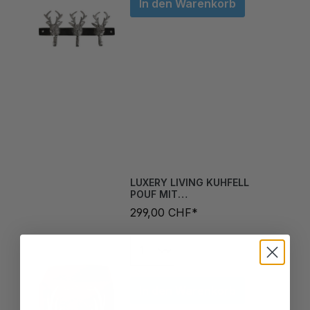
LUXERY LIVING KUHFELL
POUF MIT
HIRSCHAPPLIKATION
299,00 CHF*
In den Warenkorb