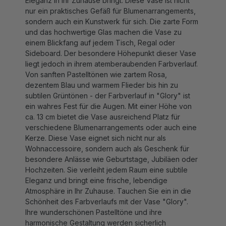
nur ein praktisches Gefäß für Blumenarrangements,
sondern auch ein Kunstwerk für sich. Die zarte Form
und das hochwertige Glas machen die Vase zu
einem Blickfang auf jedem Tisch, Regal oder
Sideboard. Der besondere Höhepunkt dieser Vase
liegt jedoch in ihrem atemberaubenden Farbverlauf.
Von sanften Pastelltönen wie zartem Rosa,
dezentem Blau und warmem Flieder bis hin zu
subtilen Grüntönen - der Farbverlauf in "Glory" ist
ein wahres Fest für die Augen. Mit einer Höhe von
ca. 13 cm bietet die Vase ausreichend Platz für
verschiedene Blumenarrangements oder auch eine
Kerze. Diese Vase eignet sich nicht nur als
Wohnaccessoire, sondern auch als Geschenk für
besondere Anlässe wie Geburtstage, Jubiläen oder
Hochzeiten. Sie verleiht jedem Raum eine subtile
Eleganz und bringt eine frische, lebendige
Atmosphäre in Ihr Zuhause. Tauchen Sie ein in die
Schönheit des Farbverlaufs mit der Vase "Glory".
Ihre wunderschönen Pastelltöne und ihre
harmonische Gestaltung werden sicherlich
bewundernde Blicke auf sich ziehen und Ihren Raum