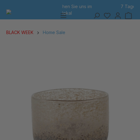
7 Tage Rückgabe
alt springen
BLACK WEEK
Home Sale
Bildergalerie überspringen