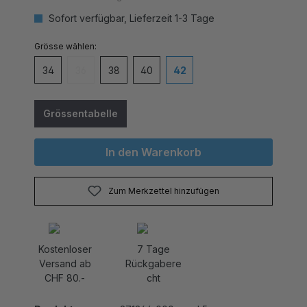
Sofort verfügbar, Lieferzeit 1-3 Tage
auswählen
Grösse
34
36
38
40
42
(Diese Option ist zurzeit nicht verfügbar.)
Grössentabelle
In den Warenkorb
Zum Merkzettel hinzufügen
Kostenloser
7 Tage
Versand ab
Rückgabere
CHF 80.-
cht
Produktnummer:
271364_000_sand.5