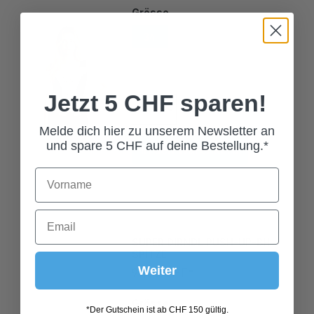
34
36
38
40
Jetzt 5 CHF sparen!
Melde dich hier zu unserem Newsletter an
In den Warenkorb
und spare 5 CHF auf deine Bestellung.*
SUPER DIRNDL PUSH-UP-BH
SPITZE
99,00 CHF*
Weiter
Grösse
*Der Gutschein ist ab CHF 150 gültig.
70A
70B
70C