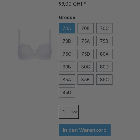
Grösse
70A
70B
70C
70D
75A
75B
75C
75D
80A
80B
80C
80D
85A
85B
85C
85D
In den Warenkorb