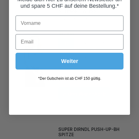
SCHWARZ-WEISS
und spare 5 CHF auf deine Bestellung.*
119,00 CHF*
Grösse
34
36
38
40
42
Weiter
*Der Gutschein ist ab CHF 150 gültig.
In den Warenkorb
SUPER DIRNDL PUSH-UP-BH
SPITZE
99,00 CHF*