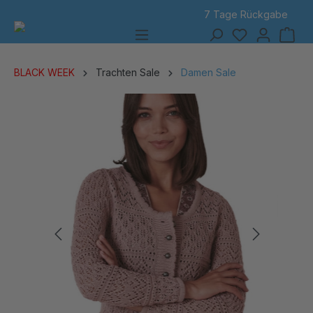
7 Tage Rückgabe
alt springen
BLACK WEEK
Trachten Sale
Damen Sale
Bildergalerie überspringen