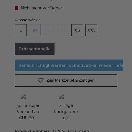
Nicht mehr verfügbar
auswählen
Grösse
L
M
S
XL
XS
XXL
(Diese Option ist zurzeit nicht verfügbar.)
(Diese Option ist zurzeit nicht verfügbar.)
(Diese Option ist zurzeit nicht verfügbar
Grössentabelle
Benachrichtigt werden, sobald Artikel wieder lieferbar 
Zum Merkzettel hinzufügen
Kostenloser
7 Tage
Versand ab
Rückgabere
CHF 80.-
cht
Produktnummer:
372064_000_rose.2