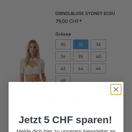
DIRNDLBLUSE SYDNEY ECRU
79,00 CHF*
Grösse
30
32
34
36
38
40
42
44
46
48
In den Warenkorb
Jetzt 5 CHF sparen!
Melde dich hier zu unserem Newsletter an
TRACHTENMIEDER CLOE