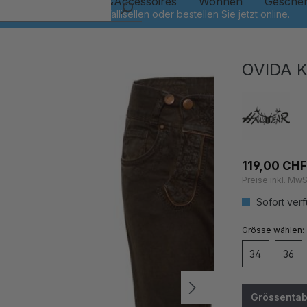
Kinder
Schmuck&Accessoires
Wohnen
Gesche
OVIDA 
119,00 CHF
Preise inkl. MwS
Sofort verf
auswähl
Grösse
34
36
Grössentab