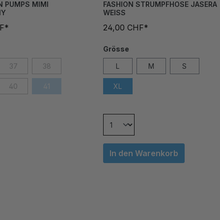
N PUMPS MIMI
FASHION STRUMPFHOSE JASERA
NY
WEISS
HF*
24,00 CHF*
Grösse
37
38
L
M
S
40
41
XL
In den Warenkorb