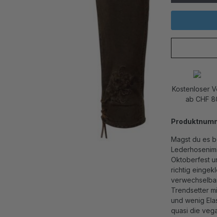
Kostenloser 
ab CHF 8
Produktnum
Magst du es b
Lederhosenimi
Oktoberfest un
richtig eingek
verwechselbare
Trendsetter m
und wenig Elas
quasi die veg