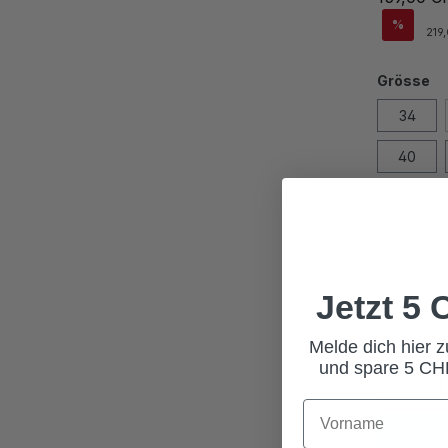
%
219
Grösse
34
40
Jetzt 5
Melde dich hier 
und spare 5 CHF
In den