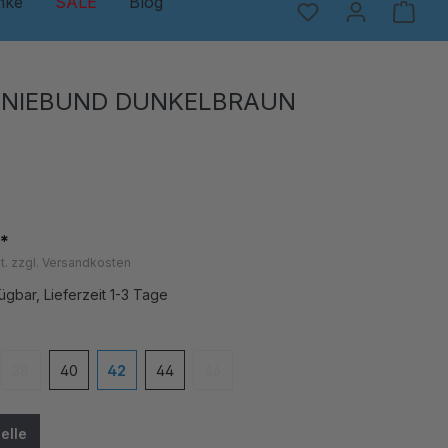
nke
SALE
Blog
KNIEBUND DUNKELBRAUN
*
t. zzgl. Versandkosten
ügbar, Lieferzeit 1-3 Tage
en
38
40
42
44
46
(Diese Option ist zurzeit nicht verfügbar.)
(Diese Option ist zurzeit nicht verfügbar
elle