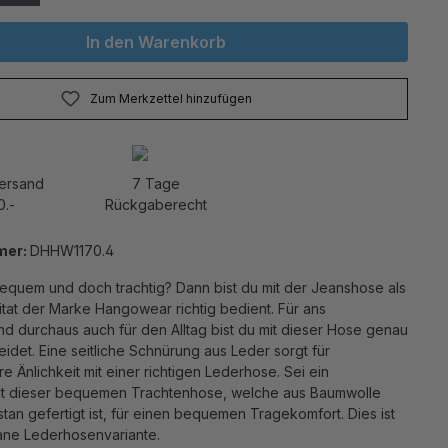
In den Warenkorb
Zum Merkzettel hinzufügen
Versand
7 Tage
0.-
Rückgaberecht
mer:
DHHW1170.4
equem und doch trachtig? Dann bist du mit der Jeanshose als
tat der Marke Hangowear richtig bedient. Für ans
d durchaus auch für den Alltag bist du mit dieser Hose genau
leidet. Eine seitliche Schnürung aus Leder sorgt für
 Änlichkeit mit einer richtigen Lederhose. Sei ein
it dieser bequemen Trachtenhose, welche aus Baumwolle
tan gefertigt ist, für einen bequemen Tragekomfort. Dies ist
ane Lederhosenvariante.