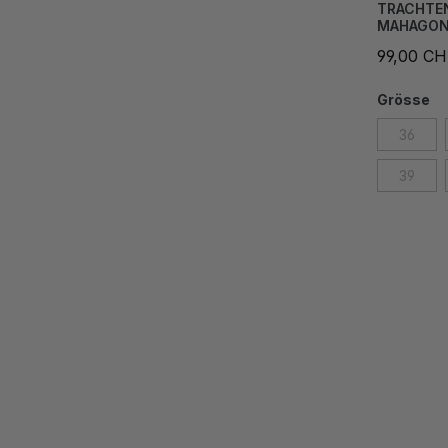
TRACHTE
MAHAGO
99,00 C
Grösse
36
39