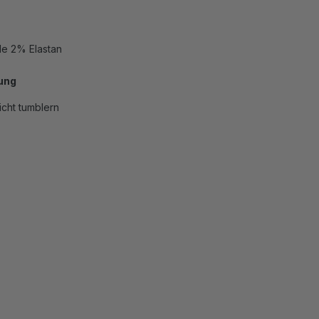
e 2% Elastan
ung
icht tumblern