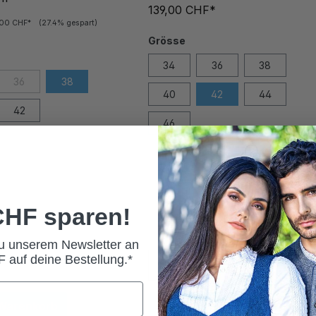
139,00 CHF*
,00 CHF*
(27.4% gespart)
Grösse
34
36
38
36
38
40
42
44
42
46
 CHF sparen!
zu unserem Newsletter an
 auf deine Bestellung.*
 Warenkorb
In den Warenkorb