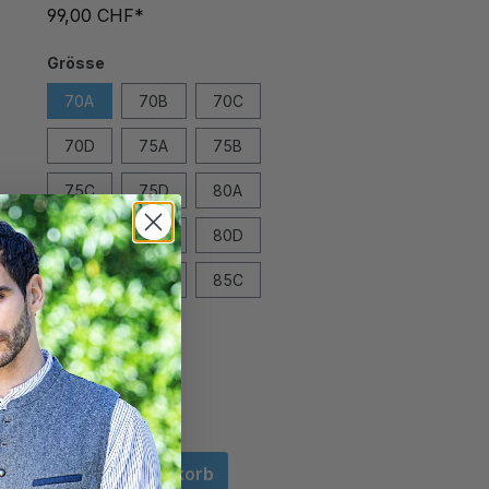
99,00 CHF*
Grösse
70A
70B
70C
70D
75A
75B
75C
75D
80A
80B
80C
80D
85A
85B
85C
85D
In den Warenkorb