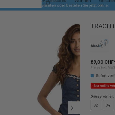
Kinder
Schmuck&Accessoires
Wohnen
Gesche
TRACHT
89,00 CHF
Preise inkl. MwS
Sofort verf
Nur online ve
auswähl
Grösse
32
34