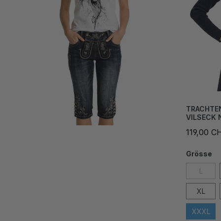
TRACHTE
VILSECK
119,00 C
Grösse
L
XL
XXXL