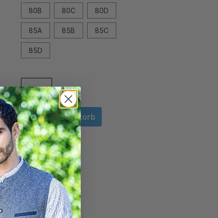
80B
80C
80D
85A
85B
85C
85D
In den Warenkorb