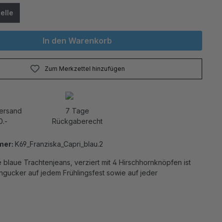
elle
In den Warenkorb
Zum Merkzettel hinzufügen
Versand
7 Tage
0.-
Rückgaberecht
mer:
K69_Franziska_Capri_blau.2
 blaue Trachtenjeans, verziert mit 4 Hirschhornknöpfen ist
ngucker auf jedem Frühlingsfest sowie auf jeder