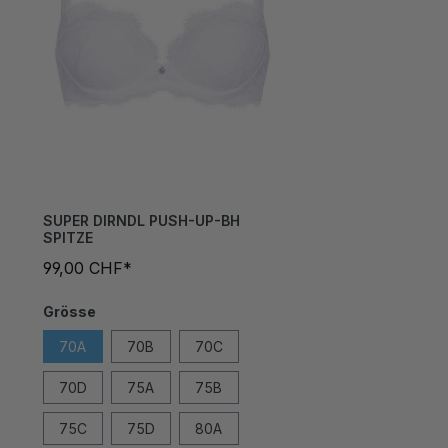
SUPER DIRNDL PUSH-UP-BH
SPITZE
99,00 CHF*
Grösse
70A
70B
70C
70D
75A
75B
75C
75D
80A