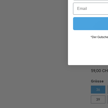
*Der Gutschei
DIRNDLP
59,00 C
Grösse
36
39