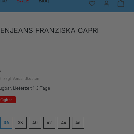
nke
SALE
Blog
ENJEANS FRANZISKA CAPRI
*
t. zzgl. Versandkosten
ügbar, Lieferzeit 1-3 Tage
rfügbar
en
36
38
40
42
44
46