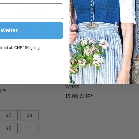
Weiter
n ist ab CHF 150 gültig.
UMPS NAVY
TRACHTENSÖCKCHEN LILIANE
WEISS
HF*
15,00 CHF*
37
38
40
41