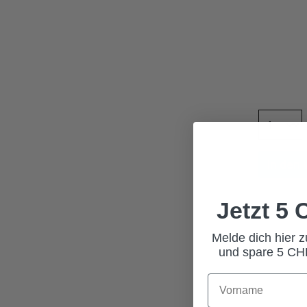
In den
Jetzt 5
Melde dich hier 
und spare 5 CHF