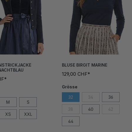
NSTRICKJACKE
BLUSE BIRGIT MARINE
 NACHTBLAU
129,00 CHF*
HF*
Grösse
32
34
36
M
S
38
40
42
XS
XXL
44