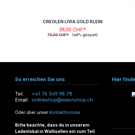
CREOLEN LIVIA GOLD KLEIN
39,00 CHF*
75,00 CHF*
(48% gespart)
So erreichen Sie uns
Hier find
Tel:
+41 76 549 98 78
Email:
onlineshop@wiesnshop.ch
Oder über unser
Kontaktformular
Bitte beachte, dass du in unserem
Ladenlokal in Wallisellen ein zum Teil