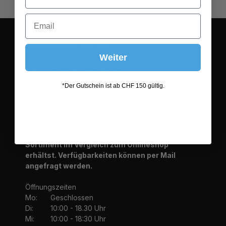
So erreichen Sie uns
Weiter
Tel:
+41 76 549 98 78
Email:
onlineshop@wiesnshop.ch
*Der Gutschein ist ab CHF 150 gültig.
Oder über unser
Kontaktformular
Bitte beachte, dass du in unserem Ladenlokal in
Wallisellen ein zum Teil abweichendes
Sortiment im Vergleich zum Onlineshop
erhältst. Verfügbarkeiten können per Mail
angefragt werden.
Öffnungszeiten
Mo:
Geschlossen
Di:
10:00 - 18.30 Uhr
Mi:
10:00 - 18:30 Uhr