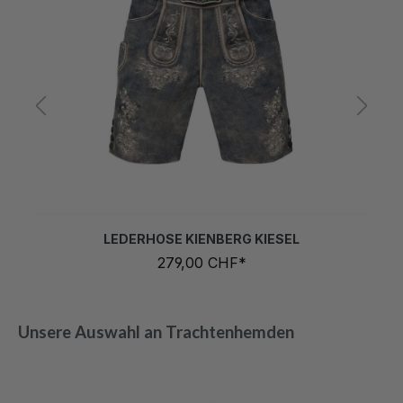
44
46
48
50
52
54
56
58
60
62
fügbar.)
 nicht verfügbar.)
rzeit nicht verfügbar.)
(Diese Option ist zurzeit nicht verfügbar.)
(Diese Option ist zurzeit nicht verfügbar.)
(Diese Option ist zurze
LEDERHOSE KIENBERG KIESEL
279,00 CHF*
Unsere Auswahl an Trachtenhemden