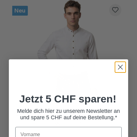
Produktgalerie überspringen
Neu
L
M
S
XL
XXL
XXXL
(Diese Option ist zurzeit nicht v
Jetzt 5 CHF sparen!
Melde dich hier zu unserem Newsletter an
TRACHTENHEMD ELIO SLIM FIT WEISS ANTHRAZIT
und spare 5 CHF auf deine Bestellung.*
99,00 CHF*