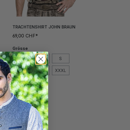
TRACHTENSHIRT JOHN BRAUN
69,00 CHF*
Grösse
L
M
S
XL
XXL
XXXL