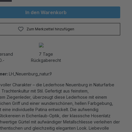
In den Warenkorb
Zum Merkzettel hinzufügen
Versand
7 Tage
0.-
Rückgaberecht
mer:
LH_Neuenburg_natur.9
 voller Charakter – die Lederhose Neuenburg in Naturfarbe
 Trachtenkultur mit Stil. Gefertigt aus feinstem,
em Ziegenleder, überzeugt diese Lederhose mit einem
chen Griff und einer wunderschönen, hellen Farbgebung,
it eine individuelle Patina entwickelt. Die aufwendig
tickereien in Eichenlaub-Optik, der klassische Hosenlatz
wertige Gürtel mit aufwändiger Metallschliesse verleihen der
thentischen und gleichzeitig eleganten Look. Liebevolle