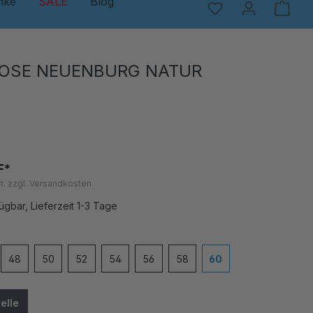
nke
SALE
Blog
OSE NEUENBURG NATUR
F*
t. zzgl. Versandkosten
ügbar, Lieferzeit 1-3 Tage
en
48
50
52
54
56
58
60
elle