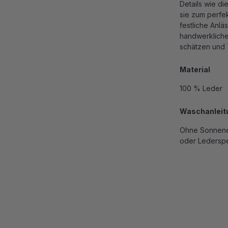
Details wie d
sie zum perfek
festliche Anlä
handwerkliche 
schätzen und T
Material
100 % Leder
Waschanleit
Ohne Sonnenei
oder Lederspe