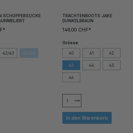
N SCHOPPERSOCKE
TRACHTENBOOTS JAKE
AUNMELIERT
DUNKELBRAUN
HF*
149,00 CHF*
Grösse
42/43
44/45
40
41
42
43
44
45
46
In den Warenkorb