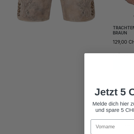
TRACHTE
BRAUN
129,00 C
Grösse
44
50
Jetzt 5
56
62
Melde dich hier 
und spare 5 CHF