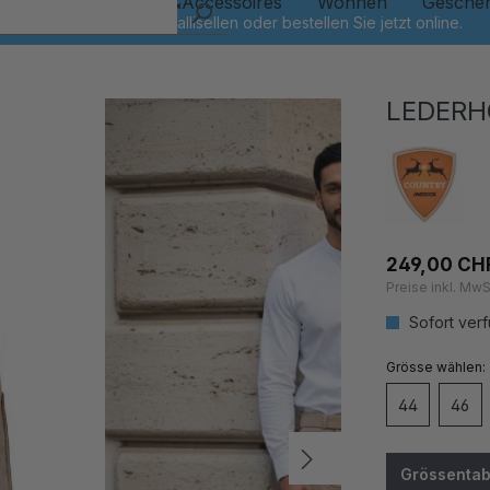
Kinder
Schmuck&Accessoires
Wohnen
Gesche
LEDERH
249,00 CH
Preise inkl. MwS
Sofort verf
auswähl
Grösse
44
46
Grössentab