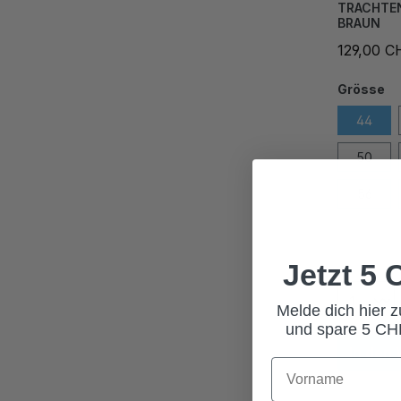
TRACHTE
BRAUN
129,00 C
Grösse
44
50
56
62
Jetzt 5
Melde dich hier 
und spare 5 CHF
In den