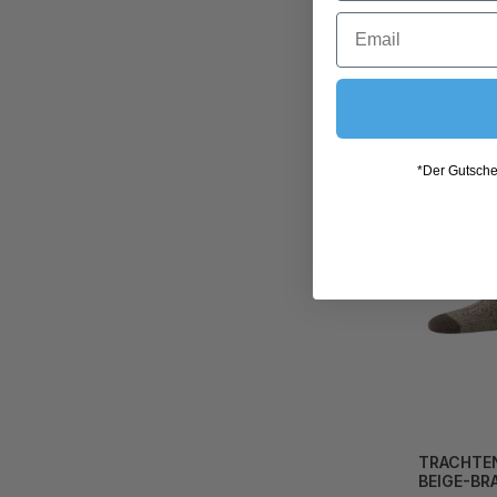
*Der Gutschei
TRACHTE
BEIGE-BR