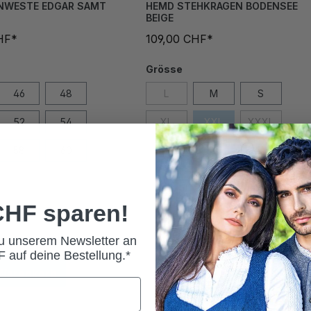
NWESTE EDGAR SAMT
HEMD STEHKRAGEN BODENSEE
BEIGE
HF*
109,00 CHF*
Grösse
46
48
L
M
S
52
54
XL
XXL
XXXL
58
60
64
 CHF sparen!
zu unserem Newsletter an
 auf deine Bestellung.*
 Warenkorb