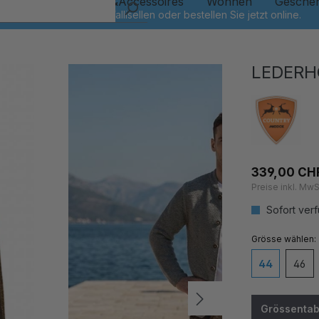
Kinder
Schmuck&Accessoires
Wohnen
Gesche
LEDERH
339,00 CH
Preise inkl. MwS
Sofort verf
auswähl
Grösse
44
46
Grössentab