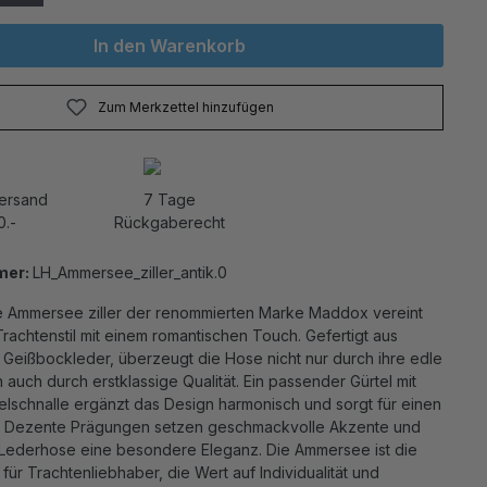
In den Warenkorb
Zum Merkzettel hinzufügen
Versand
7 Tage
0.-
Rückgaberecht
mer:
LH_Ammersee_ziller_antik.0
 Ammersee ziller der renommierten Marke Maddox vereint
 Trachtenstil mit einem romantischen Touch. Gefertigt aus
Geißbockleder, überzeugt die Hose nicht nur durch ihre edle
 auch durch erstklassige Qualität. Ein passender Gürtel mit
pelschnalle ergänzt das Design harmonisch und sorgt für einen
z. Dezente Prägungen setzen geschmackvolle Akzente und
 Lederhose eine besondere Eleganz. Die Ammersee ist die
für Trachtenliebhaber, die Wert auf Individualität und