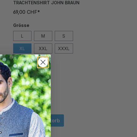
TRACHTENSHIRT JOHN BRAUN
69,00 CHF*
Grösse
L
M
S
XL
XXL
XXXL
In den Warenkorb