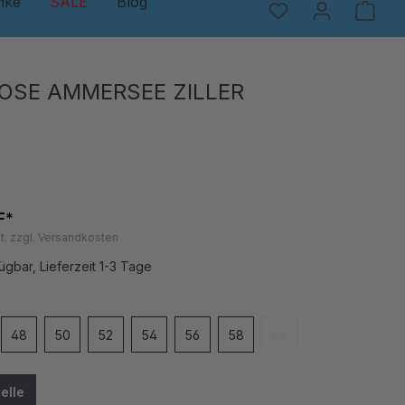
nke
SALE
Blog
OSE AMMERSEE ZILLER
F*
t. zzgl. Versandkosten
ügbar, Lieferzeit 1-3 Tage
en
48
50
52
54
56
58
60
(Diese Option ist zurzei
elle