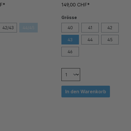
HF*
149,00 CHF*
Grösse
42/43
44/45
40
41
42
43
44
45
46
In den Warenkorb