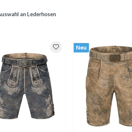
Auswahl an Lederhosen
galerie überspringen
Neu
44
46
48
50
52
54
56
58
44
46
48
50
52
54
5
rfügbar.)
ht verfügbar.)
(Diese Option ist zurzeit nicht verfügbar.)
(Diese Option ist zurzeit nicht verfügbar.)
60
62
60
(Diese Option ist zurzeit nicht verfügbar.)