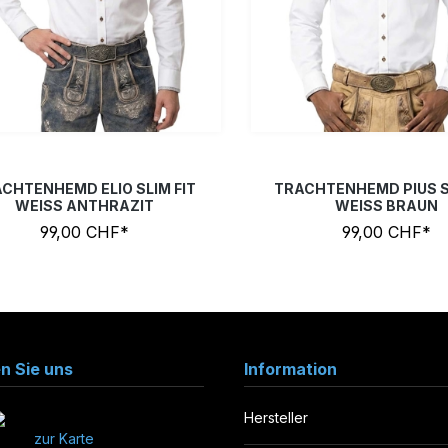
L
M
S
XL
XXL
XXXL
L
M
S
XL
XXL
X
(Diese Option ist zurzeit nicht verfügbar.)
CHTENHEMD ELIO SLIM FIT
TRACHTENHEMD PIUS SL
WEISS ANTHRAZIT
WEISS BRAUN
99,00 CHF*
99,00 CHF*
en Sie uns
Information
Hersteller
zur Karte