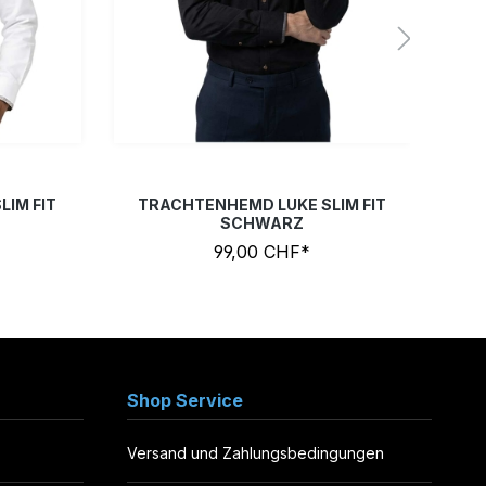
XXL
L
M
S
XL
XXL
XXXL
(Diese Option ist zurzeit nicht verfügbar.)
IM FIT
TRACHTENHEMD LUKE SLIM FIT
TRA
SCHWARZ
99,00 CHF*
Shop Service
Versand und Zahlungsbedingungen