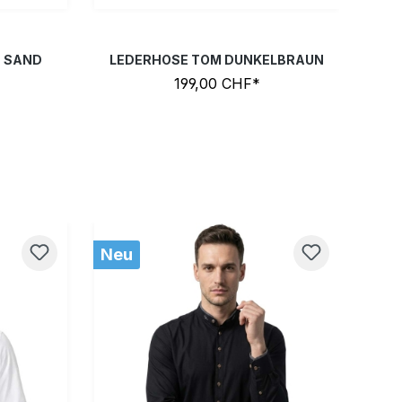
E SAND
LEDERHOSE TOM DUNKELBRAUN
L
199,00 CHF*
Neu
Ne