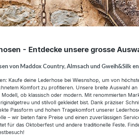
hosen - Entdecke unsere grosse Ausw
sen von Maddox Country, Almsach und Gweih&Silk e
en:
Kaufe deine Lederhose bei Wiesnshop, um von höchste
chnetem Komfort zu profitieren. Unsere
breite Auswahl an
Modell, ob klassisch oder modern. Mit renommierten Marken 
riginalgetreu und stilvoll gekleidet bist. Dank präziser Sch
fekte Passform und hohen Tragekomfort unserer Lederhosen
elle – wir bieten faire Preise und einen zuverlässigen Servi
tet für das Oktoberfest und andere traditionelle Feste.
Find
estbesuch!