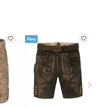
Neu
Ne
6
58
44
46
48
50
52
54
56
58
60