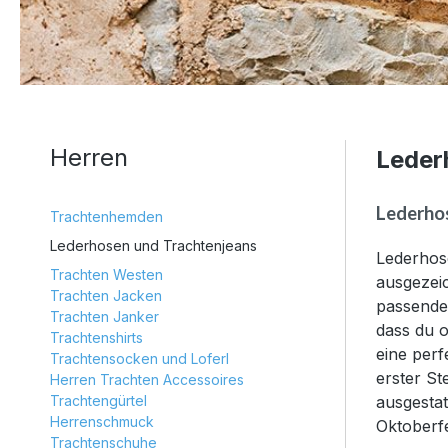
Herren
Leder
Lederho
Trachtenhemden
Lederhosen und Trachtenjeans
Lederhos
Trachten Westen
ausgezei
Trachten Jacken
passende 
Trachten Janker
dass du o
Trachtenshirts
eine per
Trachtensocken und Loferl
erster St
Herren Trachten Accessoires
Trachtengürtel
ausgestat
Herrenschmuck
Oktoberf
Trachtenschuhe