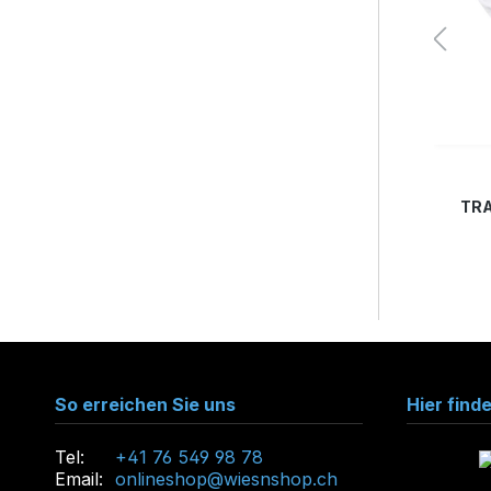
L
M
XL
XXL
XXXL
XXXXL
rzeit nicht verfügbar.)
SEE
TRACHTENHEMD KARO BLAU BASIC
TRA
FIT
69,00 CHF*
So erreichen Sie uns
Hier find
Tel:
+41 76 549 98 78
Email:
onlineshop@wiesnshop.ch