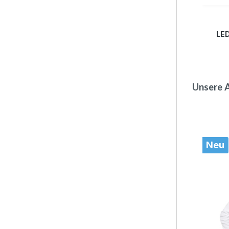
IRKE
LEDERHOSE KOCHELSEE SAND
LE
229,00 CHF*
299,00 CHF*
(23.41% gespart)
Unsere 
Produkt
Neu