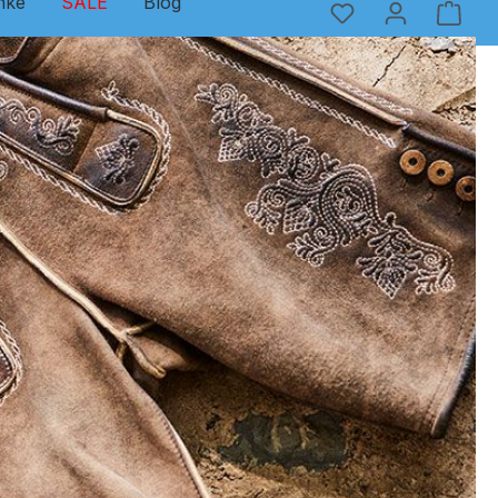
nke
SALE
Blog