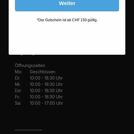
Email:
onlineshop@wiesnshop.ch
Weiter
Oder über unser
Kontaktformular
*Der Gutschein ist ab CHF 150 gültig.
Bitte beachte, dass du in unserem Ladenlokal in
Wallisellen ein zum Teil abweichendes
Sortiment im Vergleich zum Onlineshop
erhältst. Verfügbarkeiten können per Mail
angefragt werden.
Öffnungszeiten
Mo:
Geschlossen
Di:
10:00 - 18.30 Uhr
Mi:
10:00 - 18:30 Uhr
Do:
10:00 - 18:30 Uhr
Fr:
10:00 - 18:30 Uhr
Sa:
10:00 - 17:00 Uhr
_______________