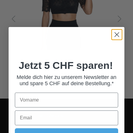
34
36
38
40
42
44
46
48
50
r.)
rzeit nicht verfügbar.)
Jetzt 5 CHF sparen!
DIRNDLBLUSE VALERIE SCHWARZ
119,00 CHF*
Melde dich hier zu unserem Newsletter an
und spare 5 CHF auf deine Bestellung.*
So erreichen Sie uns
Tel:
+41 76 549 98 78