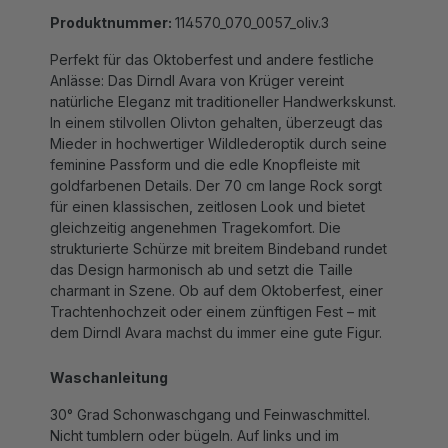
Produktnummer:
114570_070_0057_oliv.3
Perfekt für das Oktoberfest und andere festliche
Anlässe: Das Dirndl Avara von Krüger vereint
natürliche Eleganz mit traditioneller Handwerkskunst.
In einem stilvollen Olivton gehalten, überzeugt das
Mieder in hochwertiger Wildlederoptik durch seine
feminine Passform und die edle Knopfleiste mit
goldfarbenen Details. Der 70 cm lange Rock sorgt
für einen klassischen, zeitlosen Look und bietet
gleichzeitig angenehmen Tragekomfort. Die
strukturierte Schürze mit breitem Bindeband rundet
das Design harmonisch ab und setzt die Taille
charmant in Szene. Ob auf dem Oktoberfest, einer
Trachtenhochzeit oder einem zünftigen Fest – mit
dem Dirndl Avara machst du immer eine gute Figur.
Waschanleitung
30° Grad Schonwaschgang und Feinwaschmittel.
Nicht tumblern oder bügeln. Auf links und im
Wäschenetz mit gleichen Farben waschen. Schürze