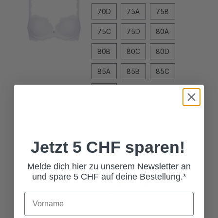
70D
75A
75B
75C
75D
80A
80B
80C
80D
85A
85B
85C
85D
In den Warenkorb
Jetzt 5 CHF sparen!
Melde dich hier zu unserem Newsletter an
FASHION STRUMPFHOSE
und spare 5 CHF auf deine Bestellung.*
JASERA WEISS
24,00 CHF*
Grösse