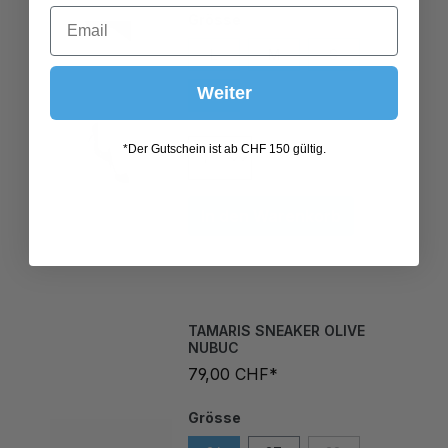
L
M
S
XL
Weiter
*Der Gutschein ist ab CHF 150 gültig.
In den Warenkorb
TAMARIS SNEAKER OLIVE
NUBUC
79,00 CHF*
Grösse
36
37
38