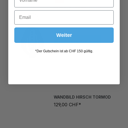
119,00 CHF*
(58.82% gespart)
In den Warenkorb
Weiter
*Der Gutschein ist ab CHF 150 gültig.
WANDBILD HIRSCH TORMOD
129,00 CHF*