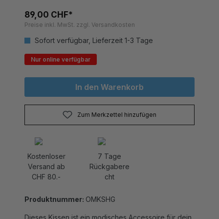
89,00 CHF*
Preise inkl. MwSt. zzgl. Versandkosten
Sofort verfügbar, Lieferzeit 1-3 Tage
Nur online verfügbar
In den Warenkorb
Zum Merkzettel hinzufügen
Kostenloser
7 Tage
Versand ab
Rückgabere
CHF 80.-
cht
Produktnummer:
OMKSHG
Dieses Kissen ist ein modisches Accessoire für dein
Wohn- oder Schlafzimmer. Das Kuhfell passend mit