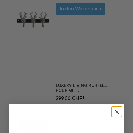
In den Warenkorb
LUXERY LIVING KUHFELL
POUF MIT
HIRSCHAPPLIKATION
299,00 CHF*
In den Warenkorb