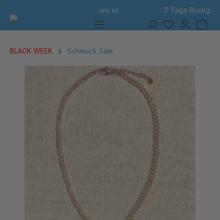
7 Tage Rückgabe
alt springen
BLACK WEEK
Schmuck Sale
Bildergalerie überspringen