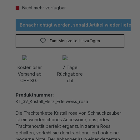
Nicht mehr verfügbar
Benachrichtigt werden, sobald Artikel wieder lieferbar 
Zum Merkzettel hinzufügen
Kostenloser
7 Tage
Versand ab
Rückgabere
CHF 80.-
cht
Produktnummer:
KT_39_Kristall_Herz_Edelweiss_rosa
Die Trachtenkette Kristall rosa von Schmuckzauber
ist ein wunderschönes Accessoire, das jedes
Trachtenoutfit perfekt ergänzt. In zartem Rosa
gehalten, verleiht sie dem traditionellen Look eine
moderne Note. Der Anhänger ist in einer dezenten
Herzform gestaltet und verziert mit einem zarten