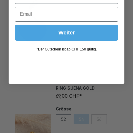
Weiter
*Der Gutschein ist ab CHF 150 gültig.
RING SUENA GOLD
69,00 CHF*
Grösse
52
54
56