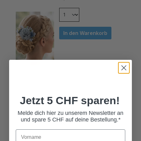
In den Warenkorb
Jetzt 5 CHF sparen!
TRACHTENTASCHE
HERZBLATT KÖNIGSBLAU
Melde dich hier zu unserem Newsletter an
69,00 CHF*
und spare 5 CHF auf deine Bestellung.*