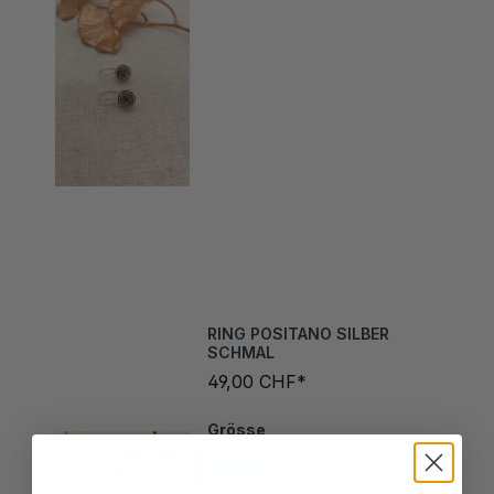
RING POSITANO SILBER
SCHMAL
49,00 CHF*
Grösse
58