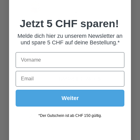
Jetzt 5 CHF sparen!
In den Warenkorb
Melde dich hier zu unserem Newsletter an
und spare 5 CHF auf deine Bestellung.*
HAARREIF PEARLGIRL
29,00 CHF*
Weiter
*Der Gutschein ist ab CHF 150 gültig.